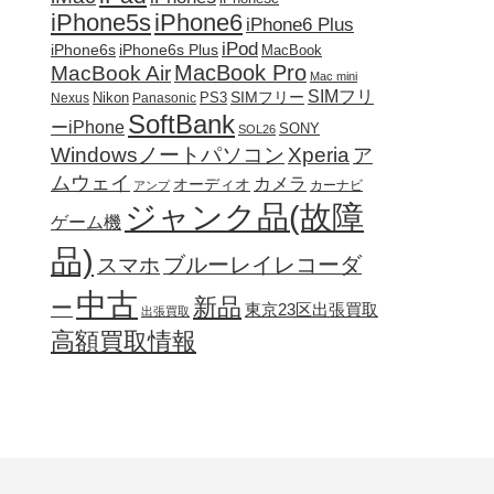
iPhone5s
iPhone6
iPhone6 Plus
iPod
iPhone6s
iPhone6s Plus
MacBook
MacBook Pro
MacBook Air
Mac mini
SIMフリ
SIMフリー
Nikon
PS3
Nexus
Panasonic
SoftBank
ーiPhone
SONY
SOL26
Windowsノートパソコン
Xperia
ア
ムウェイ
カメラ
オーディオ
カーナビ
アンプ
ジャンク品(故障
ゲーム機
品)
ブルーレイレコーダ
スマホ
中古
新品
ー
東京23区出張買取
出張買取
高額買取情報