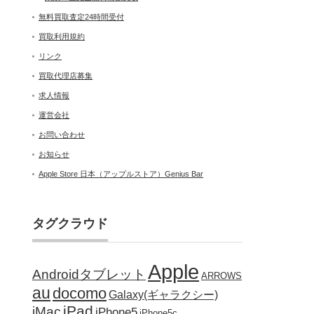
無料買取査定24時間受付
買取利用規約
リンク
買取代理店募集
求人情報
運営会社
お問い合わせ
お知らせ
Apple Store 日本（アップルストア）Genius Bar
タグクラウド
Apple
Androidタブレット
ARROWS
au
docomo
Galaxy(ギャラクシー)
iPad
iMac
iPhone5
iPhone5c