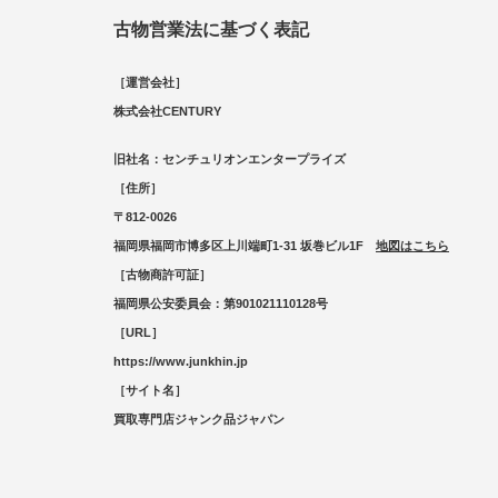
古物営業法に基づく表記
［運営会社］
株式会社CENTURY
旧社名：センチュリオンエンタープライズ
［住所］
〒812-0026
福岡県福岡市博多区上川端町1-31 坂巻ビル1F
地図はこちら
［古物商許可証］
福岡県公安委員会：第901021110128号
［URL］
https://www.junkhin.jp
［サイト名］
買取専門店ジャンク品ジャパン