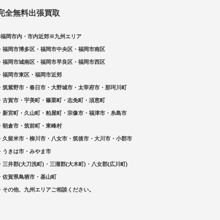
完全無料出張買取
□福岡市内・市内近郊※九州エリア
・福岡市博多区・福岡市中央区・福岡市南区
・福岡市城南区・福岡市早良区・福岡市西区
・福岡市東区・福岡市近郊
・筑紫野市・春日市・大野城市・太宰府市・那珂川町
・古賀市・宇美町・篠栗町・志免町・須恵町
・新宮町・久山町・粕屋町・宗像市・福津市・糸島市
・朝倉市・筑前町・東峰村
・久留米市・柳川市・八女市・筑後市・大川市・小郡市
・うきは市・みやま市
・三井郡(大刀洗町)・三潴郡(大木町)・八女郡(広川町)
・佐賀県鳥栖市・基山町
・その他、九州エリアご相談ください。