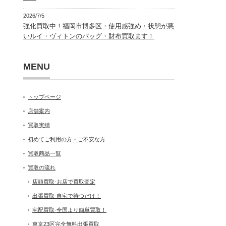
2026/7/5
強化買取中！福岡市博多区・使用感強め・状態が悪
いルイ・ヴィトンのバッグ・財布買取ます！
MENU
トップページ
店舗案内
買取実績
初めてご利用の方・ご不安な方
買取商品一覧
買取の流れ
店頭買取-お店で買取査定
出張買取-自宅で待つだけ！
宅配買取-全国より簡単買取！
東京23区完全無料出張買取