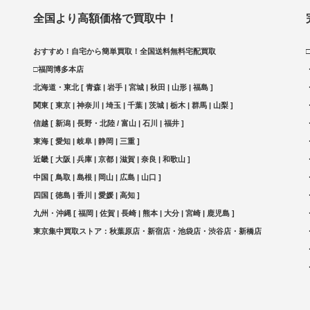
全国より高額価格で買取中！
おすすめ！自宅から簡単買取！全国送料無料宅配買取
□福岡博多本店
北海道・東北 [ 青森 | 岩手 | 宮城 | 秋田 | 山形 | 福島 ]
関東 [ 東京 | 神奈川 | 埼玉 | 千葉 | 茨城 | 栃木 | 群馬 | 山梨 ]
信越 [ 新潟 | 長野・北陸 / 富山 | 石川 | 福井 ]
東海 [ 愛知 | 岐阜 | 静岡 | 三重 ]
近畿 [ 大阪 | 兵庫 | 京都 | 滋賀 | 奈良 | 和歌山 ]
中国 [ 鳥取 | 島根 | 岡山 | 広島 | 山口 ]
四国 [ 徳島 | 香川 | 愛媛 | 高知 ]
九州・沖縄 [ 福岡 | 佐賀 | 長崎 | 熊本 | 大分 | 宮崎 | 鹿児島 ]
東京集中買取ストア：秋葉原店・新宿店・池袋店・渋谷店・新橋店