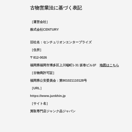
古物営業法に基づく表記
［運営会社］
株式会社CENTURY
旧社名：センチュリオンエンタープライズ
［住所］
〒812-0026
福岡県福岡市博多区上川端町1-31 坂巻ビル1F
地図はこちら
［古物商許可証］
福岡県公安委員会：第901021110128号
［URL］
https://www.junkhin.jp
［サイト名］
買取専門店ジャンク品ジャパン