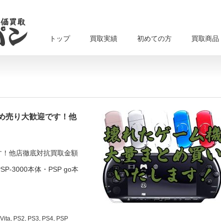
トップ
買取実績
初めての方
買取商品
め売り大歓迎です！他
す！他店徹底対抗買取金額
SP-3000本体・PSP go本
Vita
,
PS2
,
PS3
,
PS4
,
PSP