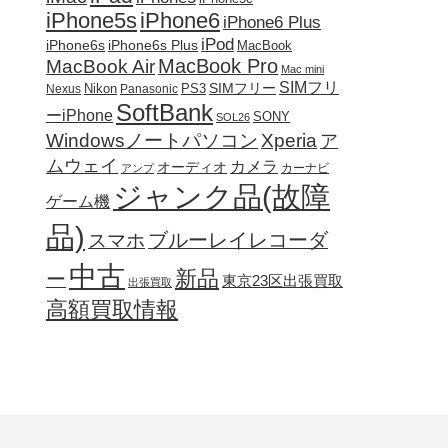
iPhone5s
iPhone6
iPhone6 Plus
iPod
iPhone6s
iPhone6s Plus
MacBook
MacBook Pro
MacBook Air
Mac mini
SIMフリ
SIMフリー
Nikon
PS3
Nexus
Panasonic
SoftBank
ーiPhone
SONY
SOL26
Windowsノートパソコン
Xperia
ア
ムウェイ
カメラ
オーディオ
カーナビ
アンプ
ジャンク品(故障
ゲーム機
品)
ブルーレイレコーダ
スマホ
中古
新品
ー
東京23区出張買取
出張買取
高額買取情報