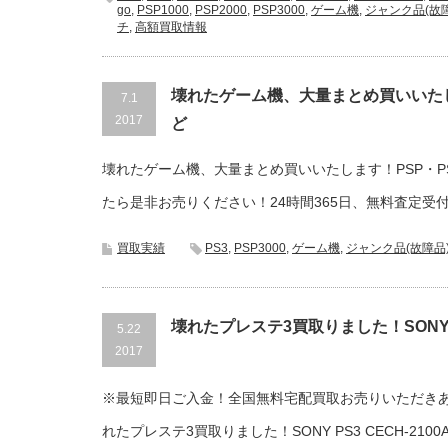
go
,
PSP1000
,
PSP2000
,
PSP3000
,
ゲーム機
,
ジャンク品(故
チ
,
高額買取情報
壊れたゲーム機、大量まとめ買いいたし
7.1
2017
ど
壊れたゲーム機、大量まとめ買いいたします！PSP・P
たら是非お売りください！24時間365日、無料査定受付
買取実績
PS3
,
PSP3000
,
ゲーム機
,
ジャンク品(故障品
壊れたプレステ3買取りました！SONY PS
5.22
2017
※最短即日ご入金！全国無料宅配買取お売りいただき
れたプレステ3買取りました！SONY PS3 CECH-21