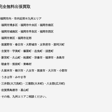
完全無料出張買取
□福岡市内・市内近郊※九州エリア
・福岡市博多区・福岡市中央区・福岡市南区
・福岡市城南区・福岡市早良区・福岡市西区
・福岡市東区・福岡市近郊
・筑紫野市・春日市・大野城市・太宰府市・那珂川町
・古賀市・宇美町・篠栗町・志免町・須恵町
・新宮町・久山町・粕屋町・宗像市・福津市・糸島市
・朝倉市・筑前町・東峰村
・久留米市・柳川市・八女市・筑後市・大川市・小郡市
・うきは市・みやま市
・三井郡(大刀洗町)・三潴郡(大木町)・八女郡(広川町)
・佐賀県鳥栖市・基山町
・その他、九州エリアご相談ください。