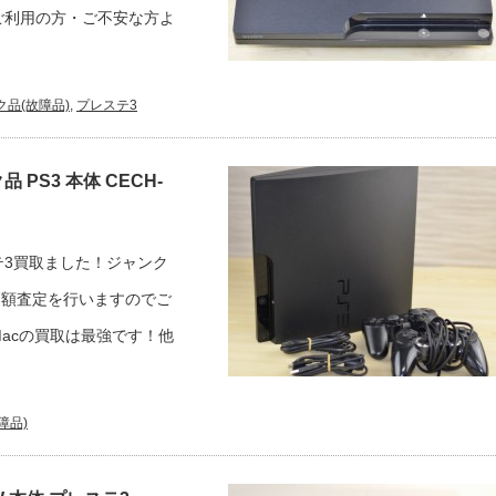
ご利用の方・ご不安な方よ
ク品(故障品)
,
プレステ3
PS3 本体 CECH-
3買取ました！ジャンク
フが高額査定を行いますのでご
acの買取は最強です！他
障品)