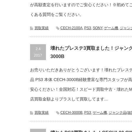
が高額査定を行いますのでご安心ください！※初めて
くある質問をご覧ください。
買取実績
CECH-2100A
,
PS3
,
SONY
,
ゲーム機
,
ジャン
壊れたプレステ3買取ました！ジャンク品 
2.4
2017
3000B
お売りいただきありがとうございます！壊れたプレステ
品 PS3 本体 CECH-3000B経験豊富な専門スタッ
安心ください！全国対応！スピード買取中古・壊れたM
店買取金額よりプラスして買取してます...
買取実績
CECH-3000B
,
PS3
,
ゲーム機
,
ジャンク品(故