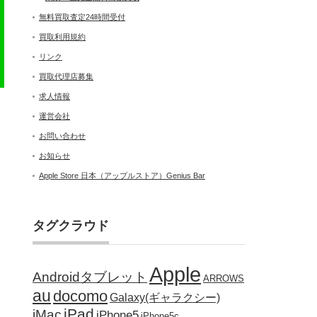
無料買取査定24時間受付
買取利用規約
リンク
買取代理店募集
求人情報
運営会社
お問い合わせ
お知らせ
Apple Store 日本（アップルストア）Genius Bar
タグクラウド
Apple
Androidタブレット
ARROWS
au
docomo
Galaxy(ギャラクシー)
iPad
iMac
iPhone5
iPhone5c