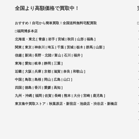
全国より高額価格で買取中！
おすすめ！自宅から簡単買取！全国送料無料宅配買取
□福岡博多本店
北海道・東北 [ 青森 | 岩手 | 宮城 | 秋田 | 山形 | 福島 ]
関東 [ 東京 | 神奈川 | 埼玉 | 千葉 | 茨城 | 栃木 | 群馬 | 山梨 ]
信越 [ 新潟 | 長野・北陸 / 富山 | 石川 | 福井 ]
東海 [ 愛知 | 岐阜 | 静岡 | 三重 ]
近畿 [ 大阪 | 兵庫 | 京都 | 滋賀 | 奈良 | 和歌山 ]
中国 [ 鳥取 | 島根 | 岡山 | 広島 | 山口 ]
四国 [ 徳島 | 香川 | 愛媛 | 高知 ]
九州・沖縄 [ 福岡 | 佐賀 | 長崎 | 熊本 | 大分 | 宮崎 | 鹿児島 ]
東京集中買取ストア：秋葉原店・新宿店・池袋店・渋谷店・新橋店