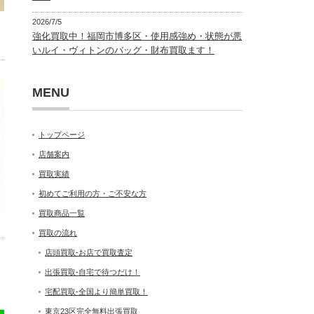
2026/7/5
強化買取中！福岡市博多区・使用感強め・状態が悪
いルイ・ヴィトンのバッグ・財布買取ます！
MENU
トップページ
店舗案内
買取実績
初めてご利用の方・ご不安な方
買取商品一覧
買取の流れ
店頭買取-お店で買取査定
出張買取-自宅で待つだけ！
宅配買取-全国より簡単買取！
東京23区完全無料出張買取