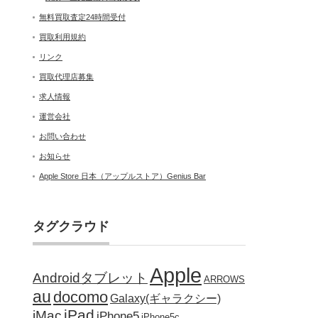
無料買取査定24時間受付
買取利用規約
リンク
買取代理店募集
求人情報
運営会社
お問い合わせ
お知らせ
Apple Store 日本（アップルストア）Genius Bar
タグクラウド
Apple
Androidタブレット
ARROWS
au
docomo
Galaxy(ギャラクシー)
iPad
iMac
iPhone5
iPhone5c