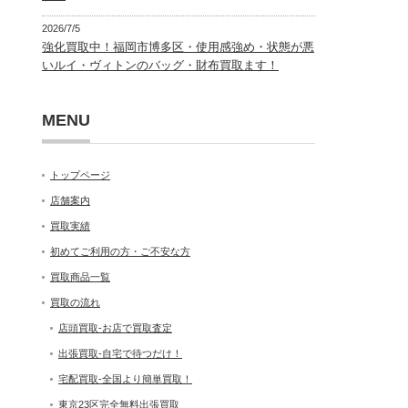
2026/7/5
強化買取中！福岡市博多区・使用感強め・状態が悪
いルイ・ヴィトンのバッグ・財布買取ます！
MENU
トップページ
店舗案内
買取実績
初めてご利用の方・ご不安な方
買取商品一覧
買取の流れ
店頭買取-お店で買取査定
出張買取-自宅で待つだけ！
宅配買取-全国より簡単買取！
東京23区完全無料出張買取