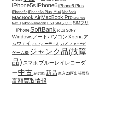
iPhone5s
iPhone6
iPhone6 Plus
iPod
iPhone6s
iPhone6s Plus
MacBook
MacBook Pro
MacBook Air
Mac mini
SIMフリ
SIMフリー
Nikon
PS3
Nexus
Panasonic
SoftBank
ーiPhone
SONY
SOL26
Windowsノートパソコン
Xperia
ア
ムウェイ
カメラ
オーディオ
カーナビ
アンプ
ジャンク品(故障
ゲーム機
品)
ブルーレイレコーダ
スマホ
中古
新品
ー
東京23区出張買取
出張買取
高額買取情報