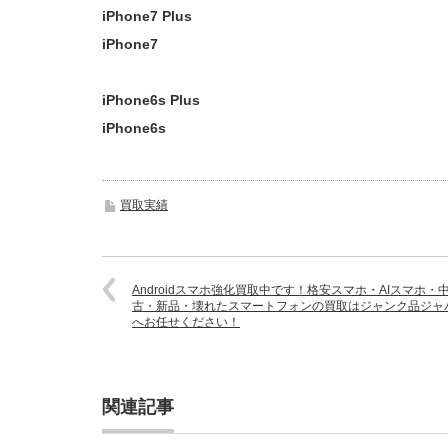
iPhone7 Plus
iPhone7
iPhone6s Plus
iPhone6s
買取実績
Androidスマホ強化買取中です！格安スマホ・AIスマホ・
古・新品・壊れたスマートフォンの買取はジャンク品ジャ
へお任せください！
関連記事