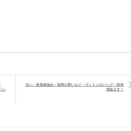
中
古い・使用感強め・状態が悪いルイ・ヴィトンのバッグ・財布
パン
買取ます！