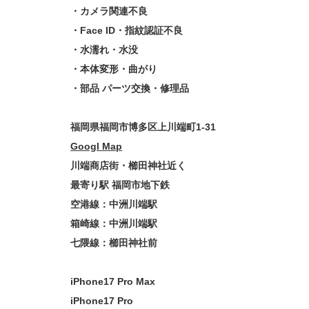
・カメラ関連不良
・Face ID・指紋認証不良
・水濡れ・水没
・本体変形・曲がり
・部品 パーツ交換・修理品
福岡県福岡市博多区上川端町1-31
Googl Map
川端商店街・櫛田神社近く
最寄り駅 福岡市地下鉄
空港線：中洲川端駅
箱崎線：中洲川端駅
七隈線：櫛田神社前
iPhone17 Pro Max
iPhone17 Pro