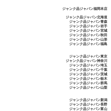
ジャンク品ジャパン福岡本店
ジャンク品ジャパン北海道
ジャンク品ジャパン青森
ジャンク品ジャパン岩手
ジャンク品ジャパン宮城
ジャンク品ジャパン秋田
ジャンク品ジャパン山形
ジャンク品ジャパン福島
ジャンク品ジャパン東京
ジャンク品ジャパン神奈川
ジャンク品ジャパン埼玉
ジャンク品ジャパン千葉
ジャンク品ジャパン茨城
ジャンク品ジャパン栃木
ジャンク品ジャパン群馬
ジャンク品ジャパン山梨
ジャンク品ジャパン新潟
ジャンク品ジャパン長野
ジャンク品ジャパン富山