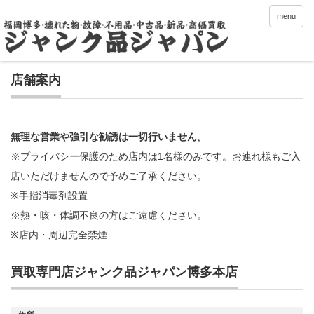
menu
店舗案内
無理な営業や強引な勧誘は一切行いません。
※プライバシー保護のため店内は1名様のみです。お連れ様もご入
店いただけませんので予めご了承ください。
※手指消毒剤設置
※熱・咳・体調不良の方はご遠慮ください。
※店内・周辺完全禁煙
買取専門店ジャンク品ジャパン博多本店