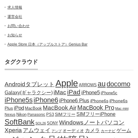
求人情報
運営会社
お問い合わせ
お知らせ
Apple Store 日本（アップルストア）Genius Bar
タグクラウド
Apple
au
docomo
Androidタブレット
ARROWS
iPad
iMac
iPhone5
Galaxy(ギャラクシー)
iPhone5c
iPhone5s
iPhone6
iPhone6 Plus
iPhone6s
iPhone6s
MacBook Pro
MacBook Air
iPod
Plus
MacBook
Mac mini
SIMフリーiPhone
SIMフリー
Nikon
PS3
Nexus
Panasonic
SoftBank
Windowsノートパソコン
SONY
SOL26
Xperia
アムウェイ
カメラ
ゲーム
オーディオ
カーナビ
アンプ