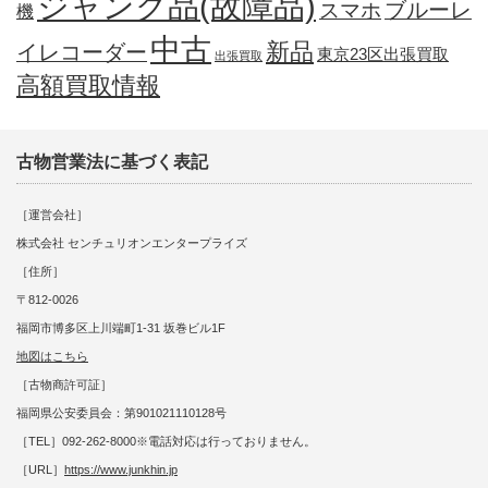
ジャンク品(故障品)
ブルーレ
スマホ
機
中古
新品
イレコーダー
東京23区出張買取
出張買取
高額買取情報
古物営業法に基づく表記
［運営会社］
株式会社 センチュリオンエンタープライズ
［住所］
〒812-0026
福岡市博多区上川端町1-31 坂巻ビル1F
地図はこちら
［古物商許可証］
福岡県公安委員会：第901021110128号
［TEL］092-262-8000※電話対応は行っておりません。
［URL］
https://www.junkhin.jp