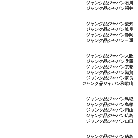
ジャンク品ジャパン石川
ジャンク品ジャパン福井
ジャンク品ジャパン愛知
ジャンク品ジャパン岐阜
ジャンク品ジャパン静岡
ジャンク品ジャパン三重
ジャンク品ジャパン大阪
ジャンク品ジャパン兵庫
ジャンク品ジャパン京都
ジャンク品ジャパン滋賀
ジャンク品ジャパン奈良
ジャンク品ジャパン和歌山
ジャンク品ジャパン鳥取
ジャンク品ジャパン島根
ジャンク品ジャパン岡山
ジャンク品ジャパン広島
ジャンク品ジャパン山口
ジャンク品ジャパン徳島