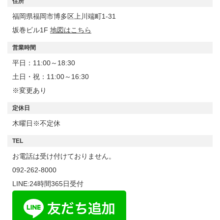
住所
福岡県福岡市博多区上川端町1-31
坂巻ビル1F
地図はこちら
営業時間
平日：11:00～18:30
土日・祝：11:00～16:30
※変更あり
定休日
木曜日※不定休
TEL
お電話は受け付けておりません。
092-262-8000
LINE:24時間365日受付