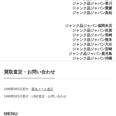
ジャンク品ジャパン香川
ジャンク品ジャパン愛媛
ジャンク品ジャパン高知
ジャンク品ジャパン福岡本店
ジャンク品ジャパン佐賀
ジャンク品ジャパン長崎
ジャンク品ジャパン熊本
ジャンク品ジャパン大分
ジャンク品ジャパン宮崎
ジャンク品ジャパン鹿児島
ジャンク品ジャパン沖縄
買取査定・お問い合わせ
24時間365日受付：
匿名メール査定
24時間365日受付：LINE査定・お問い合わせ
MENU