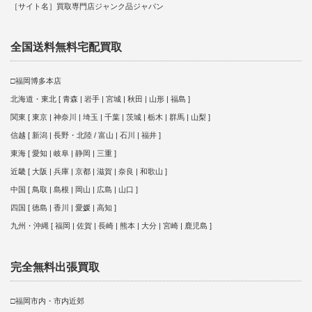
［サイト名］買取専門店ジャンク品ジャパン
全国送料無料宅配買取
□福岡博多本店
北海道・東北 [ 青森 | 岩手 | 宮城 | 秋田 | 山形 | 福島 ]
関東 [ 東京 | 神奈川 | 埼玉 | 千葉 | 茨城 | 栃木 | 群馬 | 山梨 ]
信越 [ 新潟 | 長野・北陸 / 富山 | 石川 | 福井 ]
東海 [ 愛知 | 岐阜 | 静岡 | 三重 ]
近畿 [ 大阪 | 兵庫 | 京都 | 滋賀 | 奈良 | 和歌山 ]
中国 [ 鳥取 | 島根 | 岡山 | 広島 | 山口 ]
四国 [ 徳島 | 香川 | 愛媛 | 高知 ]
九州・沖縄 [ 福岡 | 佐賀 | 長崎 | 熊本 | 大分 | 宮崎 | 鹿児島 ]
完全無料出張買取
□福岡市内・市内近郊