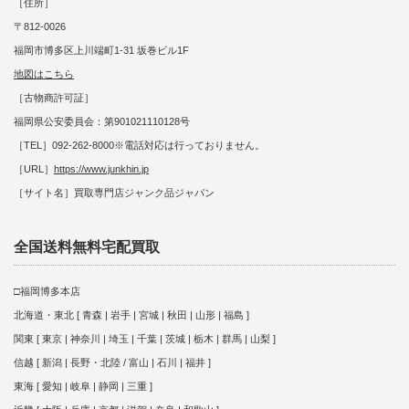
［住所］
〒812-0026
福岡市博多区上川端町1-31 坂巻ビル1F
地図はこちら
［古物商許可証］
福岡県公安委員会：第901021110128号
［TEL］092-262-8000※電話対応は行っておりません。
［URL］
https://www.junkhin.jp
［サイト名］買取専門店ジャンク品ジャパン
全国送料無料宅配買取
□福岡博多本店
北海道・東北 [ 青森 | 岩手 | 宮城 | 秋田 | 山形 | 福島 ]
関東 [ 東京 | 神奈川 | 埼玉 | 千葉 | 茨城 | 栃木 | 群馬 | 山梨 ]
信越 [ 新潟 | 長野・北陸 / 富山 | 石川 | 福井 ]
東海 [ 愛知 | 岐阜 | 静岡 | 三重 ]