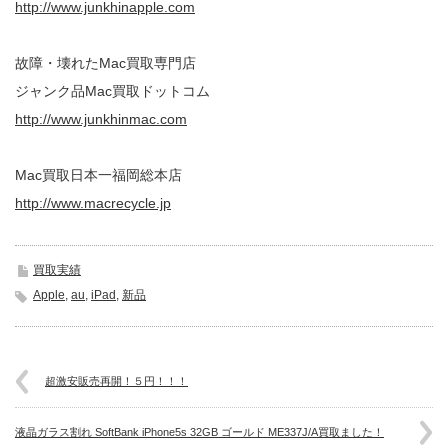
http://www.junkhinapple.com
故障・壊れたMac買取専門店
ジャンク品Mac買取ドットコム
http://www.junkhinmac.com
Mac買取日本一福岡総本店
http://www.macrecycle.jp
買取実績
Apple
,
au
,
iPad
,
新品
超激安販売再開！５円！！！
液晶ガラス割れ SoftBank iPhone5s 32GB ゴールド ME337J/A買取ました！