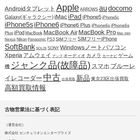
Apple
au
docomo
Androidタブレット
ARROWS
iPad
iMac
iPhone5
Galaxy(ギャラクシー)
iPhone5c
iPhone5s
iPhone6
iPhone6 Plus
iPhone6s
iPhone6s
MacBook Pro
MacBook Air
iPod
Plus
MacBook
Mac mini
SIMフリーiPhone
SIMフリー
Nikon
PS3
Nexus
Panasonic
SoftBank
Windowsノートパソコン
SONY
SOL26
Xperia
アムウェイ
カメラ
ゲーム
オーディオ
カーナビ
アンプ
ジャンク品(故障品)
ブルーレ
スマホ
機
中古
新品
イレコーダー
東京23区出張買取
出張買取
高額買取情報
古物営業法に基づく表記
［運営会社］
株式会社 センチュリオンエンタープライズ