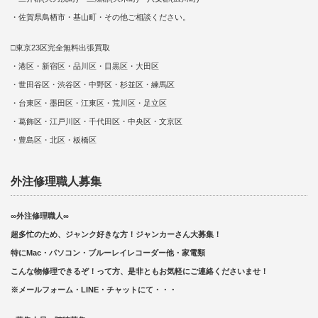
・佐賀県鳥栖市・基山町・その他ご相談ください。
□東京23区完全無料出張買取
・港区・新宿区・品川区・目黒区・大田区
・世田谷区・渋谷区・中野区・杉並区・練馬区
・台東区・墨田区・江東区・荒川区・足立区
・葛飾区・江戸川区・千代田区・中央区・文京区
・豊島区・北区・板橋区
外注修理職人募集
∞外注修理職人∞
超多忙のため、ジャンク好きな方！ジャンカーさん大募集！
特にMac・パソコン・ブルーレイレコーダー他・家電類
こんな物修理できるぞ！って方、是非ともお気軽にご連絡くださいませ！
※メールフォーム・LINE・チャットにて・・・