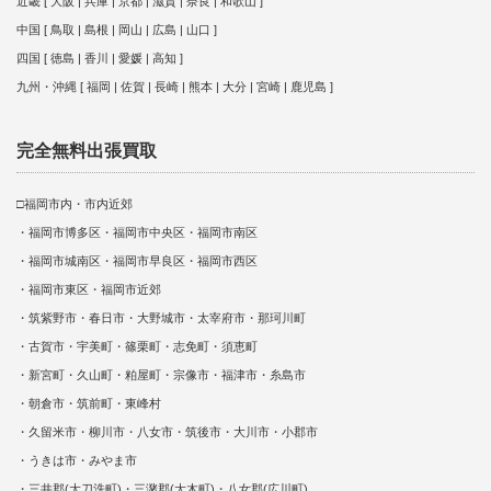
近畿 [ 大阪 | 兵庫 | 京都 | 滋賀 | 奈良 | 和歌山 ]
中国 [ 鳥取 | 島根 | 岡山 | 広島 | 山口 ]
四国 [ 徳島 | 香川 | 愛媛 | 高知 ]
九州・沖縄 [ 福岡 | 佐賀 | 長崎 | 熊本 | 大分 | 宮崎 | 鹿児島 ]
完全無料出張買取
□福岡市内・市内近郊
・福岡市博多区・福岡市中央区・福岡市南区
・福岡市城南区・福岡市早良区・福岡市西区
・福岡市東区・福岡市近郊
・筑紫野市・春日市・大野城市・太宰府市・那珂川町
・古賀市・宇美町・篠栗町・志免町・須恵町
・新宮町・久山町・粕屋町・宗像市・福津市・糸島市
・朝倉市・筑前町・東峰村
・久留米市・柳川市・八女市・筑後市・大川市・小郡市
・うきは市・みやま市
・三井郡(大刀洗町)・三潴郡(大木町)・八女郡(広川町)