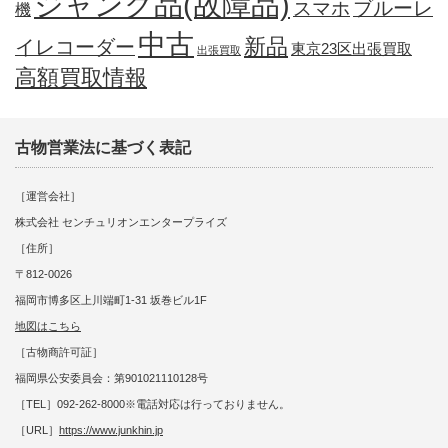
ジャンク品(故障品)
ブルーレ
スマホ
機
中古
新品
イレコーダー
東京23区出張買取
出張買取
高額買取情報
古物営業法に基づく表記
［運営会社］
株式会社 センチュリオンエンタープライズ
［住所］
〒812-0026
福岡市博多区上川端町1-31 坂巻ビル1F
地図はこちら
［古物商許可証］
福岡県公安委員会：第901021110128号
［TEL］092-262-8000※電話対応は行っておりません。
［URL］
https://www.junkhin.jp