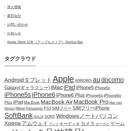
求人情報
運営会社
お問い合わせ
お知らせ
Apple Store 日本（アップルストア）Genius Bar
タグクラウド
Apple
au
docomo
Androidタブレット
ARROWS
iPad
iMac
iPhone5
Galaxy(ギャラクシー)
iPhone5c
iPhone5s
iPhone6
iPhone6 Plus
iPhone6s
iPhone6s
MacBook Pro
MacBook Air
iPod
Plus
MacBook
Mac mini
SIMフリーiPhone
SIMフリー
Nikon
PS3
Nexus
Panasonic
SoftBank
Windowsノートパソコン
SONY
SOL26
Xperia
アムウェイ
カメラ
ゲーム
オーディオ
カーナビ
アンプ