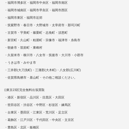
・福岡市博多区・福岡市中央区・福岡市南区
・福岡市城南区・福岡市早良区・福岡市西区
・福岡市東区・福岡市近郊
・筑紫野市・春日市・大野城市・太宰府市・那珂川町
・古賀市・宇美町・篠栗町・志免町・須恵町
・新宮町・久山町・粕屋町・宗像市・福津市・糸島市
・朝倉市・筑前町・東峰村
・久留米市・柳川市・八女市・筑後市・大川市・小郡市
・うきは市・みやま市
・三井郡(大刀洗町)・三潴郡(大木町)・八女郡(広川町)
・佐賀県鳥栖市・基山町・その他ご相談ください。
□東京23区完全無料出張買取
・港区・新宿区・品川区・目黒区・大田区
・世田谷区・渋谷区・中野区・杉並区・練馬区
・台東区・墨田区・江東区・荒川区・足立区
・葛飾区・江戸川区・千代田区・中央区・文京区
・豊島区・北区・板橋区