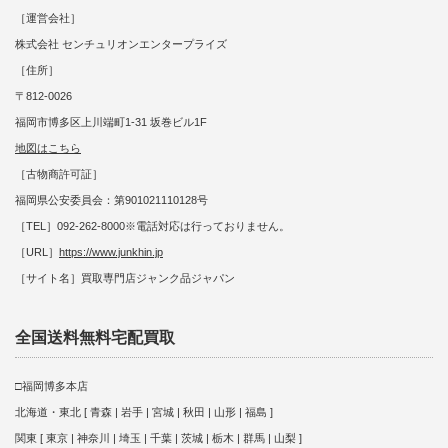
［運営会社］
株式会社 センチュリオンエンタープライズ
［住所］
〒812-0026
福岡市博多区上川端町1-31 坂巻ビル1F
地図はこちら
［古物商許可証］
福岡県公安委員会：第901021110128号
［TEL］092-262-8000※電話対応は行っておりません。
［URL］
https://www.junkhin.jp
［サイト名］買取専門店ジャンク品ジャパン
全国送料無料宅配買取
□福岡博多本店
北海道・東北 [ 青森 | 岩手 | 宮城 | 秋田 | 山形 | 福島 ]
関東 [ 東京 | 神奈川 | 埼玉 | 千葉 | 茨城 | 栃木 | 群馬 | 山梨 ]