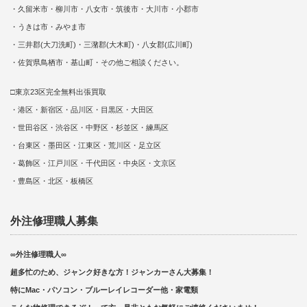
・久留米市・柳川市・八女市・筑後市・大川市・小郡市
・うきは市・みやま市
・三井郡(大刀洗町)・三潴郡(大木町)・八女郡(広川町)
・佐賀県鳥栖市・基山町・その他ご相談ください。
□東京23区完全無料出張買取
・港区・新宿区・品川区・目黒区・大田区
・世田谷区・渋谷区・中野区・杉並区・練馬区
・台東区・墨田区・江東区・荒川区・足立区
・葛飾区・江戸川区・千代田区・中央区・文京区
・豊島区・北区・板橋区
外注修理職人募集
∞外注修理職人∞
超多忙のため、ジャンク好きな方！ジャンカーさん大募集！
特にMac・パソコン・ブルーレイレコーダー他・家電類