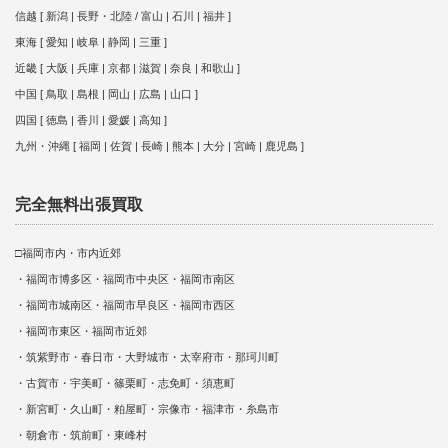
信越 [ 新潟 | 長野・北陸 / 富山 | 石川 | 福井 ]
東海 [ 愛知 | 岐阜 | 静岡 | 三重 ]
近畿 [ 大阪 | 兵庫 | 京都 | 滋賀 | 奈良 | 和歌山 ]
中国 [ 鳥取 | 島根 | 岡山 | 広島 | 山口 ]
四国 [ 徳島 | 香川 | 愛媛 | 高知 ]
九州・沖縄 [ 福岡 | 佐賀 | 長崎 | 熊本 | 大分 | 宮崎 | 鹿児島 ]
完全無料出張買取
□福岡市内・市内近郊
・福岡市博多区・福岡市中央区・福岡市南区
・福岡市城南区・福岡市早良区・福岡市西区
・福岡市東区・福岡市近郊
・筑紫野市・春日市・大野城市・太宰府市・那珂川町
・古賀市・宇美町・篠栗町・志免町・須恵町
・新宮町・久山町・粕屋町・宗像市・福津市・糸島市
・朝倉市・筑前町・東峰村