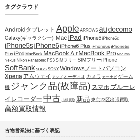
タグクラウド
Apple
au
docomo
Androidタブレット
ARROWS
iPad
iMac
iPhone5
Galaxy(ギャラクシー)
iPhone5c
iPhone5s
iPhone6
iPhone6 Plus
iPhone6s
iPhone6s
MacBook Pro
MacBook Air
iPod
Plus
MacBook
Mac mini
SIMフリーiPhone
SIMフリー
Nikon
PS3
Nexus
Panasonic
SoftBank
Windowsノートパソコン
SONY
SOL26
Xperia
アムウェイ
カメラ
ゲーム
オーディオ
カーナビ
アンプ
ジャンク品(故障品)
ブルーレ
スマホ
機
中古
新品
イレコーダー
東京23区出張買取
出張買取
高額買取情報
古物営業法に基づく表記