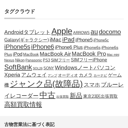
タグクラウド
Apple
au
docomo
Androidタブレット
ARROWS
iPad
iMac
iPhone5
Galaxy(ギャラクシー)
iPhone5c
iPhone5s
iPhone6
iPhone6 Plus
iPhone6s
iPhone6s
MacBook Pro
MacBook Air
iPod
Plus
MacBook
Mac mini
SIMフリーiPhone
SIMフリー
Nikon
PS3
Nexus
Panasonic
SoftBank
Windowsノートパソコン
SONY
SOL26
Xperia
アムウェイ
カメラ
ゲーム
オーディオ
カーナビ
アンプ
ジャンク品(故障品)
ブルーレ
スマホ
機
中古
新品
イレコーダー
東京23区出張買取
出張買取
高額買取情報
古物営業法に基づく表記