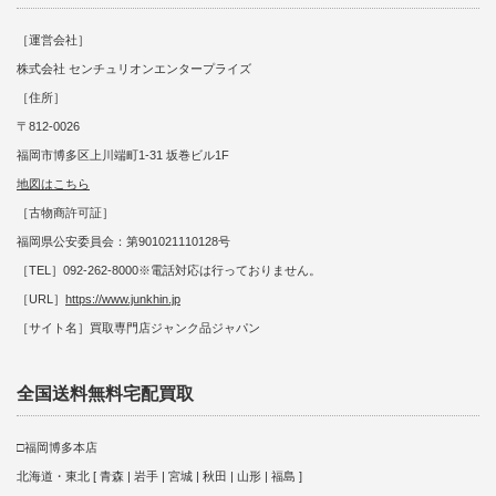
［運営会社］
株式会社 センチュリオンエンタープライズ
［住所］
〒812-0026
福岡市博多区上川端町1-31 坂巻ビル1F
地図はこちら
［古物商許可証］
福岡県公安委員会：第901021110128号
［TEL］092-262-8000※電話対応は行っておりません。
［URL］
https://www.junkhin.jp
［サイト名］買取専門店ジャンク品ジャパン
全国送料無料宅配買取
□福岡博多本店
北海道・東北 [ 青森 | 岩手 | 宮城 | 秋田 | 山形 | 福島 ]