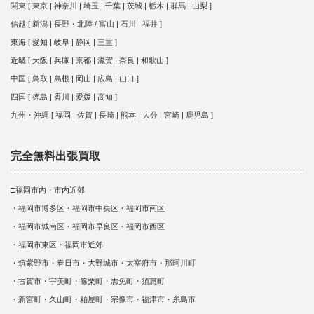
関東 [ 東京 | 神奈川 | 埼玉 | 千葉 | 茨城 | 栃木 | 群馬 | 山梨 ]
信越 [ 新潟 | 長野・北陸 / 富山 | 石川 | 福井 ]
東海 [ 愛知 | 岐阜 | 静岡 | 三重 ]
近畿 [ 大阪 | 兵庫 | 京都 | 滋賀 | 奈良 | 和歌山 ]
中国 [ 鳥取 | 島根 | 岡山 | 広島 | 山口 ]
四国 [ 徳島 | 香川 | 愛媛 | 高知 ]
九州・沖縄 [ 福岡 | 佐賀 | 長崎 | 熊本 | 大分 | 宮崎 | 鹿児島 ]
完全無料出張買取
□福岡市内・市内近郊
・福岡市博多区・福岡市中央区・福岡市南区
・福岡市城南区・福岡市早良区・福岡市西区
・福岡市東区・福岡市近郊
・筑紫野市・春日市・大野城市・太宰府市・那珂川町
・古賀市・宇美町・篠栗町・志免町・須恵町
・新宮町・久山町・粕屋町・宗像市・福津市・糸島市