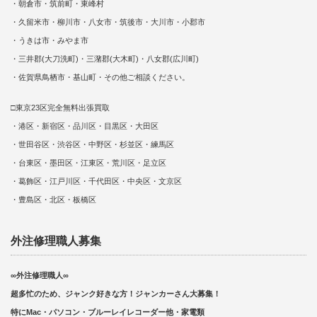
・朝倉市・筑前町・東峰村
・久留米市・柳川市・八女市・筑後市・大川市・小郡市
・うきは市・みやま市
・三井郡(大刀洗町)・三潴郡(大木町)・八女郡(広川町)
・佐賀県鳥栖市・基山町・その他ご相談ください。
□東京23区完全無料出張買取
・港区・新宿区・品川区・目黒区・大田区
・世田谷区・渋谷区・中野区・杉並区・練馬区
・台東区・墨田区・江東区・荒川区・足立区
・葛飾区・江戸川区・千代田区・中央区・文京区
・豊島区・北区・板橋区
外注修理職人募集
∞外注修理職人∞
超多忙のため、ジャンク好きな方！ジャンカーさん大募集！
特にMac・パソコン・ブルーレイレコーダー他・家電類