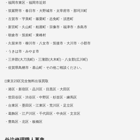
・福岡市東区・福岡市近郊
・筑紫野市・春日市・大野城市・太宰府市・那珂川町
・古賀市・宇美町・篠栗町・志免町・須恵町
・新宮町・久山町・粕屋町・宗像市・福津市・糸島市
・朝倉市・筑前町・東峰村
・久留米市・柳川市・八女市・筑後市・大川市・小郡市
・うきは市・みやま市
・三井郡(大刀洗町)・三潴郡(大木町)・八女郡(広川町)
・佐賀県鳥栖市・基山町・その他ご相談ください。
□東京23区完全無料出張買取
・港区・新宿区・品川区・目黒区・大田区
・世田谷区・渋谷区・中野区・杉並区・練馬区
・台東区・墨田区・江東区・荒川区・足立区
・葛飾区・江戸川区・千代田区・中央区・文京区
・豊島区・北区・板橋区
外注修理職人募集