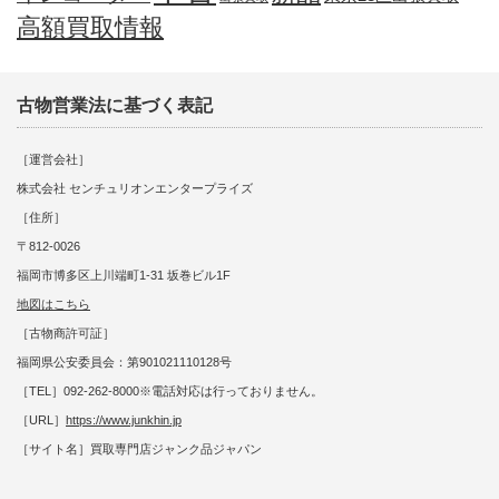
高額買取情報
古物営業法に基づく表記
［運営会社］
株式会社 センチュリオンエンタープライズ
［住所］
〒812-0026
福岡市博多区上川端町1-31 坂巻ビル1F
地図はこちら
［古物商許可証］
福岡県公安委員会：第901021110128号
［TEL］092-262-8000※電話対応は行っておりません。
［URL］
https://www.junkhin.jp
［サイト名］買取専門店ジャンク品ジャパン