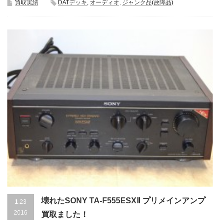
買取実績
DATデッキ
,
オーディオ
,
ジャンク品(故障品)
壊れたSONY TA-F555ESXⅡ プリメインアンプ
1.23
2016
買取ました！