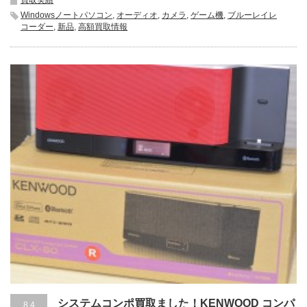
Windowsノートパソコン
,
オーディオ
,
カメラ
,
ゲーム機
,
ブルーレイレ
コーダー
,
新品
,
高額買取情報
システムコンポ買取ました！KENWOOD コンパ
8.4