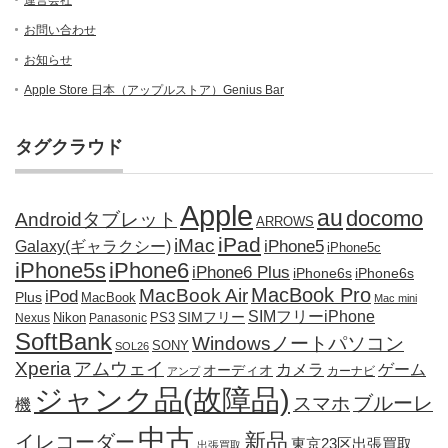
運営会社
お問い合わせ
お知らせ
Apple Store 日本（アップルストア）Genius Bar
タグクラウド
Apple
au
docomo
Androidタブレット
ARROWS
iPad
iMac
iPhone5
Galaxy(ギャラクシー)
iPhone5c
iPhone5s
iPhone6
iPhone6 Plus
iPhone6s
iPhone6s
MacBook Pro
MacBook Air
iPod
Plus
MacBook
Mac mini
SIMフリーiPhone
SIMフリー
Nikon
PS3
Nexus
Panasonic
SoftBank
Windowsノートパソコン
SONY
SOL26
Xperia
アムウェイ
カメラ
ゲーム
オーディオ
カーナビ
アンプ
ジャンク品(故障品)
ブルーレ
スマホ
機
中古
新品
イレコーダー
東京23区出張買取
出張買取