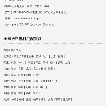
［古物商許可証］
福岡県公安委員会：第901021110128号
［TEL］092-262-8000※電話対応は行っておりません。
［URL］
https://www.junkhin.jp
［サイト名］買取専門店ジャンク品ジャパン
全国送料無料宅配買取
□福岡博多本店
北海道・東北 [ 青森 | 岩手 | 宮城 | 秋田 | 山形 | 福島 ]
関東 [ 東京 | 神奈川 | 埼玉 | 千葉 | 茨城 | 栃木 | 群馬 | 山梨 ]
信越 [ 新潟 | 長野・北陸 / 富山 | 石川 | 福井 ]
東海 [ 愛知 | 岐阜 | 静岡 | 三重 ]
近畿 [ 大阪 | 兵庫 | 京都 | 滋賀 | 奈良 | 和歌山 ]
中国 [ 鳥取 | 島根 | 岡山 | 広島 | 山口 ]
四国 [ 徳島 | 香川 | 愛媛 | 高知 ]
九州・沖縄 [ 福岡 | 佐賀 | 長崎 | 熊本 | 大分 | 宮崎 | 鹿児島 ]