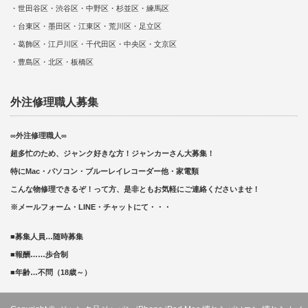
・世田谷区・渋谷区・中野区・杉並区・練馬区
・台東区・墨田区・江東区・荒川区・足立区
・葛飾区・江戸川区・千代田区・中央区・文京区
・豊島区・北区・板橋区
外注修理職人募集
∞外注修理職人∞
超多忙のため、ジャンク好きな方！ジャンカーさん大募集！
特にMac・パソコン・ブルーレイレコーダー他・家電類
こんな物修理できるぞ！って方、是非ともお気軽にご連絡くださいませ！
※メールフォーム・LINE・チャットにて・・・
■募集人員…随時募集
■報酬……歩合制
■年齢…不問（18歳～）