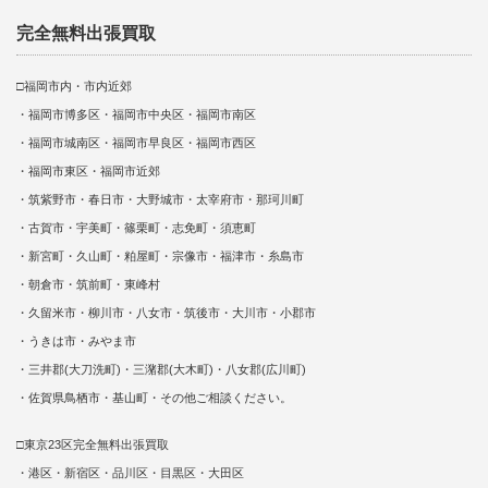
完全無料出張買取
□福岡市内・市内近郊
・福岡市博多区・福岡市中央区・福岡市南区
・福岡市城南区・福岡市早良区・福岡市西区
・福岡市東区・福岡市近郊
・筑紫野市・春日市・大野城市・太宰府市・那珂川町
・古賀市・宇美町・篠栗町・志免町・須恵町
・新宮町・久山町・粕屋町・宗像市・福津市・糸島市
・朝倉市・筑前町・東峰村
・久留米市・柳川市・八女市・筑後市・大川市・小郡市
・うきは市・みやま市
・三井郡(大刀洗町)・三潴郡(大木町)・八女郡(広川町)
・佐賀県鳥栖市・基山町・その他ご相談ください。
□東京23区完全無料出張買取
・港区・新宿区・品川区・目黒区・大田区