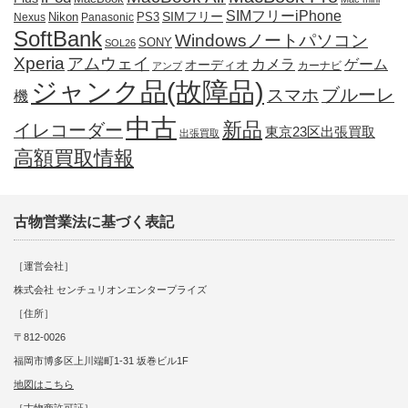
SIMフリーiPhone
SIMフリー
Nikon
PS3
Nexus
Panasonic
SoftBank
Windowsノートパソコン
SONY
SOL26
Xperia
アムウェイ
カメラ
ゲーム
オーディオ
カーナビ
アンプ
ジャンク品(故障品)
ブルーレ
スマホ
機
中古
新品
イレコーダー
東京23区出張買取
出張買取
高額買取情報
古物営業法に基づく表記
［運営会社］
株式会社 センチュリオンエンタープライズ
［住所］
〒812-0026
福岡市博多区上川端町1-31 坂巻ビル1F
地図はこちら