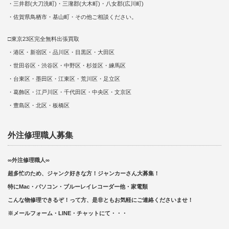
・三井郡(大刀洗町)・三潴郡(大木町)・八女郡(広川町)
・佐賀県鳥栖市・基山町・その他ご相談ください。
□東京23区完全無料出張買取
・港区・新宿区・品川区・目黒区・大田区
・世田谷区・渋谷区・中野区・杉並区・練馬区
・台東区・墨田区・江東区・荒川区・足立区
・葛飾区・江戸川区・千代田区・中央区・文京区
・豊島区・北区・板橋区
外注修理職人募集
∞外注修理職人∞
超多忙のため、ジャンク好きな方！ジャンカーさん大募集！
特にMac・パソコン・ブルーレイレコーダー他・家電類
こんな物修理できるぞ！って方、是非ともお気軽にご連絡くださいませ！
※メールフォーム・LINE・チャットにて・・・