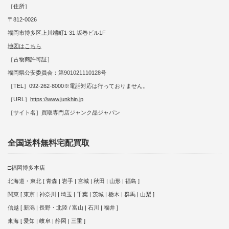
［住所］
〒812-0026
福岡市博多区上川端町1-31 坂巻ビル1F
地図はこちら
［古物商許可証］
福岡県公安委員会：第901021110128号
［TEL］092-262-8000※電話対応は行っておりません。
［URL］
https://www.junkhin.jp
［サイト名］買取専門店ジャンク品ジャパン
全国送料無料宅配買取
□福岡博多本店
北海道・東北 [ 青森 | 岩手 | 宮城 | 秋田 | 山形 | 福島 ]
関東 [ 東京 | 神奈川 | 埼玉 | 千葉 | 茨城 | 栃木 | 群馬 | 山梨 ]
信越 [ 新潟 | 長野・北陸 / 富山 | 石川 | 福井 ]
東海 [ 愛知 | 岐阜 | 静岡 | 三重 ]