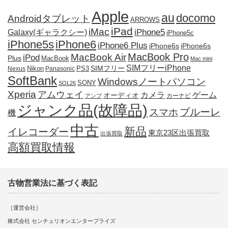
Apple
au
docomo
Androidタブレット
ARROWS
iPad
iMac
iPhone5
Galaxy(ギャラクシー)
iPhone5c
iPhone5s
iPhone6
iPhone6 Plus
iPhone6s
iPhone6s
MacBook Pro
MacBook Air
iPod
Plus
MacBook
Mac mini
SIMフリーiPhone
SIMフリー
Nikon
PS3
Nexus
Panasonic
SoftBank
Windowsノートパソコン
SONY
SOL26
Xperia
アムウェイ
カメラ
ゲーム
オーディオ
カーナビ
アンプ
ジャンク品(故障品)
ブルーレ
スマホ
機
中古
新品
イレコーダー
東京23区出張買取
出張買取
高額買取情報
古物営業法に基づく表記
［運営会社］
株式会社 センチュリオンエンタープライズ