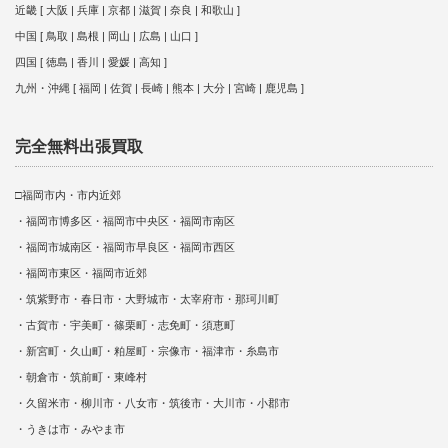
近畿 [ 大阪 | 兵庫 | 京都 | 滋賀 | 奈良 | 和歌山 ]
中国 [ 鳥取 | 島根 | 岡山 | 広島 | 山口 ]
四国 [ 徳島 | 香川 | 愛媛 | 高知 ]
九州・沖縄 [ 福岡 | 佐賀 | 長崎 | 熊本 | 大分 | 宮崎 | 鹿児島 ]
完全無料出張買取
□福岡市内・市内近郊
・福岡市博多区・福岡市中央区・福岡市南区
・福岡市城南区・福岡市早良区・福岡市西区
・福岡市東区・福岡市近郊
・筑紫野市・春日市・大野城市・太宰府市・那珂川町
・古賀市・宇美町・篠栗町・志免町・須恵町
・新宮町・久山町・粕屋町・宗像市・福津市・糸島市
・朝倉市・筑前町・東峰村
・久留米市・柳川市・八女市・筑後市・大川市・小郡市
・うきは市・みやま市