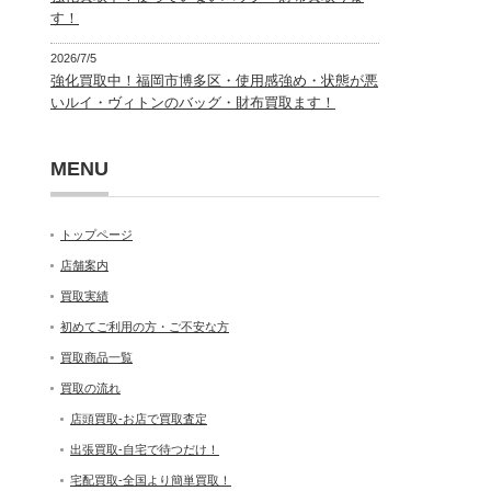
す！
2026/7/5
強化買取中！福岡市博多区・使用感強め・状態が悪
いルイ・ヴィトンのバッグ・財布買取ます！
MENU
トップページ
店舗案内
買取実績
初めてご利用の方・ご不安な方
買取商品一覧
買取の流れ
店頭買取-お店で買取査定
出張買取-自宅で待つだけ！
宅配買取-全国より簡単買取！