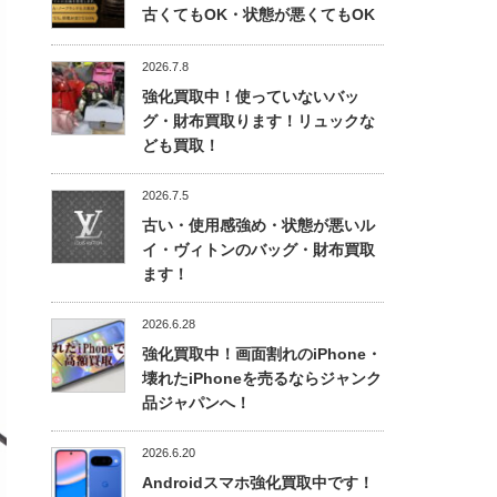
古くてもOK・状態が悪くてもOK
2026.7.8
強化買取中！使っていないバッ
グ・財布買取ります！リュックな
ども買取！
2026.7.5
古い・使用感強め・状態が悪いル
イ・ヴィトンのバッグ・財布買取
ます！
2026.6.28
強化買取中！画面割れのiPhone・
壊れたiPhoneを売るならジャンク
品ジャパンへ！
2026.6.20
Androidスマホ強化買取中です！