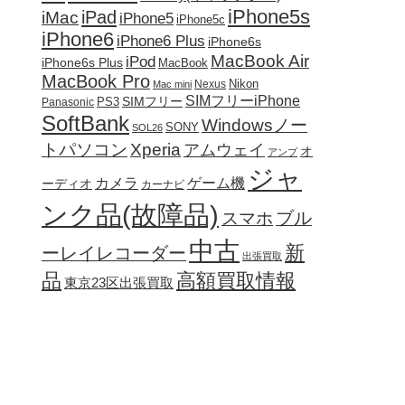
iPhone5s
iPad
iMac
iPhone5
iPhone5c
iPhone6
iPhone6 Plus
iPhone6s
MacBook Air
iPod
iPhone6s Plus
MacBook
MacBook Pro
Nikon
Nexus
Mac mini
SIMフリーiPhone
SIMフリー
PS3
Panasonic
SoftBank
Windowsノー
SONY
SOL26
トパソコン
Xperia
アムウェイ
オ
アンプ
ジャ
カメラ
ゲーム機
ーディオ
カーナビ
ンク品(故障品)
ブル
スマホ
中古
新
ーレイレコーダー
出張買取
品
高額買取情報
東京23区出張買取