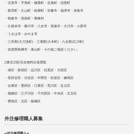
・古賀市・宇美町・篠栗町・志免町・須恵町
・新宮町・久山町・粕屋町・宗像市・福津市・糸島市
・朝倉市・筑前町・東峰村
・久留米市・柳川市・八女市・筑後市・大川市・小郡市
・うきは市・みやま市
・三井郡(大刀洗町)・三潴郡(大木町)・八女郡(広川町)
・佐賀県鳥栖市・基山町・その他ご相談ください。
□東京23区完全無料出張買取
・港区・新宿区・品川区・目黒区・大田区
・世田谷区・渋谷区・中野区・杉並区・練馬区
・台東区・墨田区・江東区・荒川区・足立区
・葛飾区・江戸川区・千代田区・中央区・文京区
・豊島区・北区・板橋区
外注修理職人募集
∞外注修理職人∞