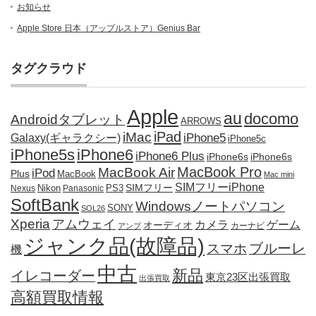
お知らせ
Apple Store 日本（アップルストア）Genius Bar
タグクラウド
Apple
au
docomo
Androidタブレット
ARROWS
iPad
iMac
iPhone5
Galaxy(ギャラクシー)
iPhone5c
iPhone5s
iPhone6
iPhone6 Plus
iPhone6s
iPhone6s
MacBook Pro
MacBook Air
iPod
Plus
MacBook
Mac mini
SIMフリーiPhone
SIMフリー
Nikon
PS3
Nexus
Panasonic
SoftBank
Windowsノートパソコン
SONY
SOL26
Xperia
アムウェイ
カメラ
ゲーム
オーディオ
カーナビ
アンプ
ジャンク品(故障品)
ブルーレ
スマホ
機
中古
新品
イレコーダー
東京23区出張買取
出張買取
高額買取情報