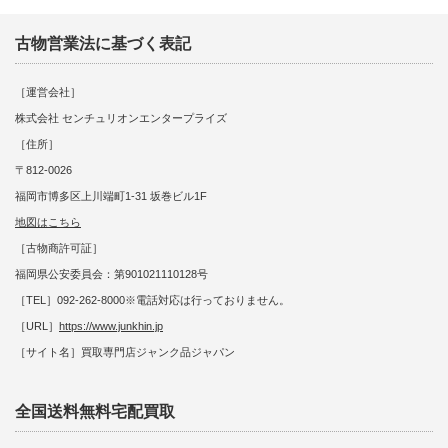
古物営業法に基づく表記
［運営会社］
株式会社 センチュリオンエンタープライズ
［住所］
〒812-0026
福岡市博多区上川端町1-31 坂巻ビル1F
地図はこちら
［古物商許可証］
福岡県公安委員会：第901021110128号
［TEL］092-262-8000※電話対応は行っておりません。
［URL］
https://www.junkhin.jp
［サイト名］買取専門店ジャンク品ジャパン
全国送料無料宅配買取