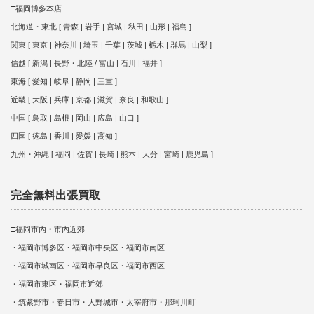
□福岡博多本店
北海道・東北 [ 青森 | 岩手 | 宮城 | 秋田 | 山形 | 福島 ]
関東 [ 東京 | 神奈川 | 埼玉 | 千葉 | 茨城 | 栃木 | 群馬 | 山梨 ]
信越 [ 新潟 | 長野・北陸 / 富山 | 石川 | 福井 ]
東海 [ 愛知 | 岐阜 | 静岡 | 三重 ]
近畿 [ 大阪 | 兵庫 | 京都 | 滋賀 | 奈良 | 和歌山 ]
中国 [ 鳥取 | 島根 | 岡山 | 広島 | 山口 ]
四国 [ 徳島 | 香川 | 愛媛 | 高知 ]
九州・沖縄 [ 福岡 | 佐賀 | 長崎 | 熊本 | 大分 | 宮崎 | 鹿児島 ]
完全無料出張買取
□福岡市内・市内近郊
・福岡市博多区・福岡市中央区・福岡市南区
・福岡市城南区・福岡市早良区・福岡市西区
・福岡市東区・福岡市近郊
・筑紫野市・春日市・大野城市・太宰府市・那珂川町