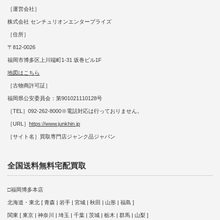
［運営会社］
株式会社 センチュリオンエンタープライズ
［住所］
〒812-0026
福岡市博多区上川端町1-31 坂巻ビル1F
地図はこちら
［古物商許可証］
福岡県公安委員会：第901021110128号
［TEL］092-262-8000※電話対応は行っておりません。
［URL］
https://www.junkhin.jp
［サイト名］買取専門店ジャンク品ジャパン
全国送料無料宅配買取
□福岡博多本店
北海道・東北 [ 青森 | 岩手 | 宮城 | 秋田 | 山形 | 福島 ]
関東 [ 東京 | 神奈川 | 埼玉 | 千葉 | 茨城 | 栃木 | 群馬 | 山梨 ]