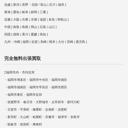
信越 [ 新潟 | 長野・北陸 / 富山 | 石川 | 福井 ]
東海 [ 愛知 | 岐阜 | 静岡 | 三重 ]
近畿 [ 大阪 | 兵庫 | 京都 | 滋賀 | 奈良 | 和歌山 ]
中国 [ 鳥取 | 島根 | 岡山 | 広島 | 山口 ]
四国 [ 徳島 | 香川 | 愛媛 | 高知 ]
九州・沖縄 [ 福岡 | 佐賀 | 長崎 | 熊本 | 大分 | 宮崎 | 鹿児島 ]
完全無料出張買取
□福岡市内・市内近郊
・福岡市博多区・福岡市中央区・福岡市南区
・福岡市城南区・福岡市早良区・福岡市西区
・福岡市東区・福岡市近郊
・筑紫野市・春日市・大野城市・太宰府市・那珂川町
・古賀市・宇美町・篠栗町・志免町・須恵町
・新宮町・久山町・粕屋町・宗像市・福津市・糸島市
・朝倉市・筑前町・東峰村