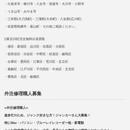
・久留米市・柳川市・八女市・筑後市・大川市・小郡市
・うきは市・みやま市
・三井郡(大刀洗町)・三潴郡(大木町)・八女郡(広川町)
・佐賀県鳥栖市・基山町・その他ご相談ください。
□東京23区完全無料出張買取
・港区・新宿区・品川区・目黒区・大田区
・世田谷区・渋谷区・中野区・杉並区・練馬区
・台東区・墨田区・江東区・荒川区・足立区
・葛飾区・江戸川区・千代田区・中央区・文京区
・豊島区・北区・板橋区
外注修理職人募集
∞外注修理職人∞
超多忙のため、ジャンク好きな方！ジャンカーさん大募集！
特にMac・パソコン・ブルーレイレコーダー他・家電類