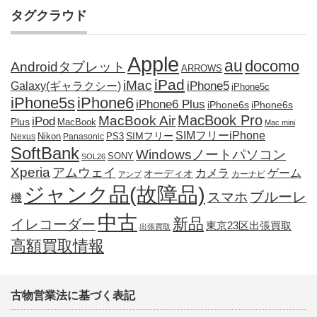
タグクラウド
Apple
au
docomo
Androidタブレット
ARROWS
iPad
iMac
iPhone5
Galaxy(ギャラクシー)
iPhone5c
iPhone5s
iPhone6
iPhone6 Plus
iPhone6s
iPhone6s
MacBook Pro
MacBook Air
iPod
Plus
MacBook
Mac mini
SIMフリーiPhone
SIMフリー
Nikon
PS3
Nexus
Panasonic
SoftBank
Windowsノートパソコン
SONY
SOL26
Xperia
アムウェイ
カメラ
ゲーム
オーディオ
カーナビ
アンプ
ジャンク品(故障品)
ブルーレ
スマホ
機
中古
新品
イレコーダー
東京23区出張買取
出張買取
高額買取情報
古物営業法に基づく表記