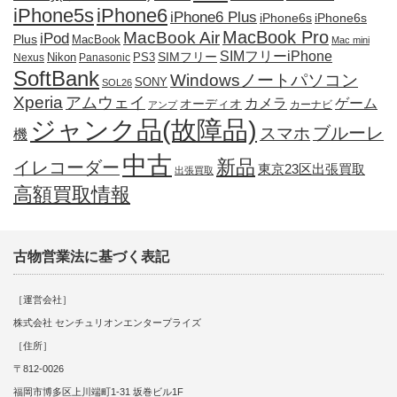
iPhone5s
iPhone6
iPhone6 Plus
iPhone6s
iPhone6s
MacBook Pro
MacBook Air
iPod
Plus
MacBook
Mac mini
SIMフリーiPhone
SIMフリー
Nikon
PS3
Nexus
Panasonic
SoftBank
Windowsノートパソコン
SONY
SOL26
Xperia
アムウェイ
カメラ
ゲーム
オーディオ
カーナビ
アンプ
ジャンク品(故障品)
ブルーレ
スマホ
機
中古
新品
イレコーダー
東京23区出張買取
出張買取
高額買取情報
古物営業法に基づく表記
［運営会社］
株式会社 センチュリオンエンタープライズ
［住所］
〒812-0026
福岡市博多区上川端町1-31 坂巻ビル1F