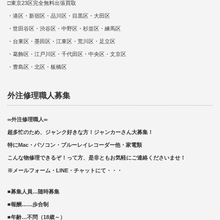
□東京23区完全無料出張買取
・港区・新宿区・品川区・目黒区・大田区
・世田谷区・渋谷区・中野区・杉並区・練馬区
・台東区・墨田区・江東区・荒川区・足立区
・葛飾区・江戸川区・千代田区・中央区・文京区
・豊島区・北区・板橋区
外注修理職人募集
∞外注修理職人∞
超多忙のため、ジャンク好きな方！ジャンカーさん大募集！
特にMac・パソコン・ブルーレイレコーダー他・家電類
こんな物修理できるぞ！って方、是非ともお気軽にご連絡くださいませ！
※メールフォーム・LINE・チャットにて・・・
■募集人員…随時募集
■報酬……歩合制
■年齢…不問（18歳～）