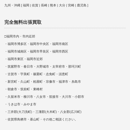
九州・沖縄 [ 福岡 | 佐賀 | 長崎 | 熊本 | 大分 | 宮崎 | 鹿児島 ]
完全無料出張買取
□福岡市内・市内近郊
・福岡市博多区・福岡市中央区・福岡市南区
・福岡市城南区・福岡市早良区・福岡市西区
・福岡市東区・福岡市近郊
・筑紫野市・春日市・大野城市・太宰府市・那珂川町
・古賀市・宇美町・篠栗町・志免町・須恵町
・新宮町・久山町・粕屋町・宗像市・福津市・糸島市
・朝倉市・筑前町・東峰村
・久留米市・柳川市・八女市・筑後市・大川市・小郡市
・うきは市・みやま市
・三井郡(大刀洗町)・三潴郡(大木町)・八女郡(広川町)
・佐賀県鳥栖市・基山町・その他ご相談ください。