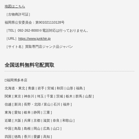
地図はこちら
［古物商許可証］
福岡県公安委員会：第901021110128号
［TEL］092-262-8000※電話対応は行っておりません。
［URL］
https://www.junkhin.jp
［サイト名］買取専門店ジャンク品ジャパン
全国送料無料宅配買取
□福岡博多本店
北海道・東北 [ 青森 | 岩手 | 宮城 | 秋田 | 山形 | 福島 ]
関東 [ 東京 | 神奈川 | 埼玉 | 千葉 | 茨城 | 栃木 | 群馬 | 山梨 ]
信越 [ 新潟 | 長野・北陸 / 富山 | 石川 | 福井 ]
東海 [ 愛知 | 岐阜 | 静岡 | 三重 ]
近畿 [ 大阪 | 兵庫 | 京都 | 滋賀 | 奈良 | 和歌山 ]
中国 [ 鳥取 | 島根 | 岡山 | 広島 | 山口 ]
四国 [ 徳島 | 香川 | 愛媛 | 高知 ]