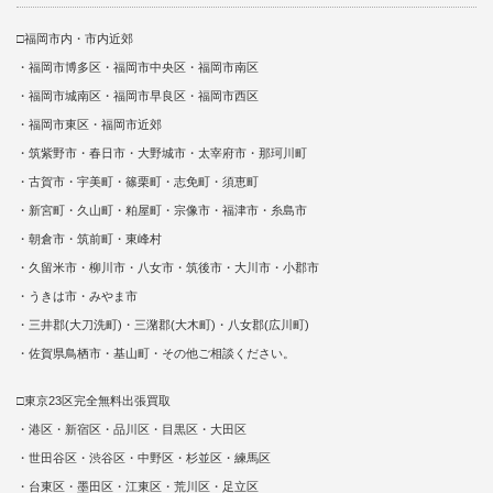
□福岡市内・市内近郊
・福岡市博多区・福岡市中央区・福岡市南区
・福岡市城南区・福岡市早良区・福岡市西区
・福岡市東区・福岡市近郊
・筑紫野市・春日市・大野城市・太宰府市・那珂川町
・古賀市・宇美町・篠栗町・志免町・須恵町
・新宮町・久山町・粕屋町・宗像市・福津市・糸島市
・朝倉市・筑前町・東峰村
・久留米市・柳川市・八女市・筑後市・大川市・小郡市
・うきは市・みやま市
・三井郡(大刀洗町)・三潴郡(大木町)・八女郡(広川町)
・佐賀県鳥栖市・基山町・その他ご相談ください。
□東京23区完全無料出張買取
・港区・新宿区・品川区・目黒区・大田区
・世田谷区・渋谷区・中野区・杉並区・練馬区
・台東区・墨田区・江東区・荒川区・足立区