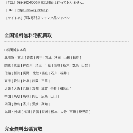
［TEL］092-262-8000※電話対応は行っておりません。
［URL］
https://www.junkhin.jp
［サイト名］買取専門店ジャンク品ジャパン
全国送料無料宅配買取
□福岡博多本店
北海道・東北 [ 青森 | 岩手 | 宮城 | 秋田 | 山形 | 福島 ]
関東 [ 東京 | 神奈川 | 埼玉 | 千葉 | 茨城 | 栃木 | 群馬 | 山梨 ]
信越 [ 新潟 | 長野・北陸 / 富山 | 石川 | 福井 ]
東海 [ 愛知 | 岐阜 | 静岡 | 三重 ]
近畿 [ 大阪 | 兵庫 | 京都 | 滋賀 | 奈良 | 和歌山 ]
中国 [ 鳥取 | 島根 | 岡山 | 広島 | 山口 ]
四国 [ 徳島 | 香川 | 愛媛 | 高知 ]
九州・沖縄 [ 福岡 | 佐賀 | 長崎 | 熊本 | 大分 | 宮崎 | 鹿児島 ]
完全無料出張買取