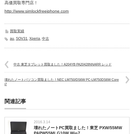
高価買取専門店！
http://www.simlockfreeiphone.com
買取実績
au
,
SOV31
,
Xperia
,
中古
中古 東芝タブレット買取ました！A204YB PA20428NNARR レッド
壊れたノートパソコン買取ました！NEC LM750/DS6W PC-LM750DS6W Core
i7
関連記事
2016.3.14
壊れたノートPC買取ました！東芝 PXW/55MW
PAPW55MLG10W Win7