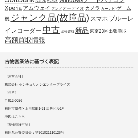
Windowsノートパソコン
SONY
SOL26
Xperia
アムウェイ
カメラ
ゲーム
オーディオ
カーナビ
アンプ
ジャンク品(故障品)
ブルーレ
スマホ
機
中古
新品
イレコーダー
東京23区出張買取
出張買取
高額買取情報
古物営業法に基づく表記
［運営会社］
株式会社 センチュリオンエンタープライズ
［住所］
〒812-0026
福岡市博多区上川端町1-31 坂巻ビル1F
地図はこちら
［古物商許可証］
福岡県公安委員会：第901021110128号