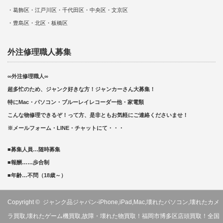
・葛飾区・江戸川区・千代田区・中央区・文京区
・豊島区・北区・板橋区
外注修理職人募集
∞外注修理職人∞
超多忙のため、ジャンク好きな方！ジャンカーさん大募集！
特にMac・パソコン・ブルーレイレコーダー他・家電類
こんな物修理できるぞ！って方、是非ともお気軽にご連絡くださいませ！
※メールフォーム・LINE・チャットにて・・・
■募集人員…随時募集
■報酬……歩合制
■年齢…不問（18歳～）
Copyright ©
ジャンク品ジャパン-iPhone,iPad,Mac,壊れたパソコン,壊れたカメ
ラ買取,壊れたゲーム機買取,故障・壊れた物買取！福岡市博多区店頭買取！全国