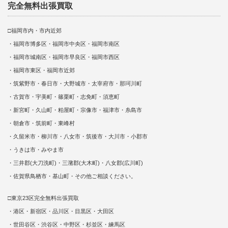
完全無料出張買取
□福岡市内・市内近郊
・福岡市博多区・福岡市中央区・福岡市南区
・福岡市城南区・福岡市早良区・福岡市西区
・福岡市東区・福岡市近郊
・筑紫野市・春日市・大野城市・太宰府市・那珂川町
・古賀市・宇美町・篠栗町・志免町・須恵町
・新宮町・久山町・粕屋町・宗像市・福津市・糸島市
・朝倉市・筑前町・東峰村
・久留米市・柳川市・八女市・筑後市・大川市・小郡市
・うきは市・みやま市
・三井郡(大刀洗町)・三潴郡(大木町)・八女郡(広川町)
・佐賀県鳥栖市・基山町・その他ご相談ください。
□東京23区完全無料出張買取
・港区・新宿区・品川区・目黒区・大田区
・世田谷区・渋谷区・中野区・杉並区・練馬区