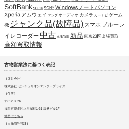
Nexus
Panasonic
SoftBank
Windowsノートパソコン
SONY
SOL26
Xperia
アムウェイ
カメラ
ゲーム
オーディオ
カーナビ
アンプ
ジャンク品(故障品)
ブルーレ
スマホ
機
中古
新品
イレコーダー
東京23区出張買取
出張買取
高額買取情報
古物営業法に基づく表記
［運営会社］
株式会社 センチュリオンエンタープライズ
［住所］
〒812-0026
福岡市博多区上川端町1-31 坂巻ビル1F
地図はこちら
［古物商許可証］