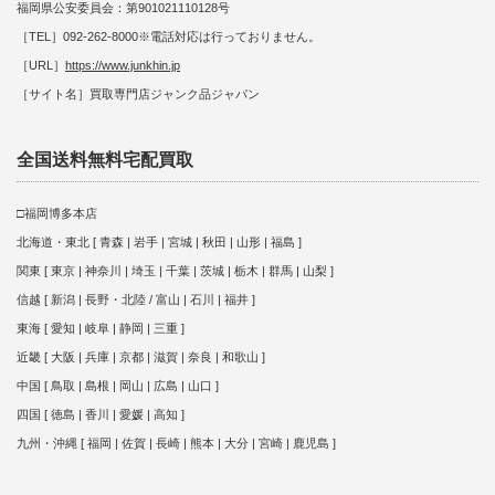
福岡県公安委員会：第901021110128号
［TEL］092-262-8000※電話対応は行っておりません。
［URL］
https://www.junkhin.jp
［サイト名］買取専門店ジャンク品ジャパン
全国送料無料宅配買取
□福岡博多本店
北海道・東北 [ 青森 | 岩手 | 宮城 | 秋田 | 山形 | 福島 ]
関東 [ 東京 | 神奈川 | 埼玉 | 千葉 | 茨城 | 栃木 | 群馬 | 山梨 ]
信越 [ 新潟 | 長野・北陸 / 富山 | 石川 | 福井 ]
東海 [ 愛知 | 岐阜 | 静岡 | 三重 ]
近畿 [ 大阪 | 兵庫 | 京都 | 滋賀 | 奈良 | 和歌山 ]
中国 [ 鳥取 | 島根 | 岡山 | 広島 | 山口 ]
四国 [ 徳島 | 香川 | 愛媛 | 高知 ]
九州・沖縄 [ 福岡 | 佐賀 | 長崎 | 熊本 | 大分 | 宮崎 | 鹿児島 ]