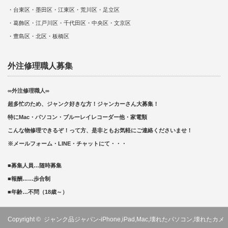
・台東区・墨田区・江東区・荒川区・足立区
・葛飾区・江戸川区・千代田区・中央区・文京区
・豊島区・北区・板橋区
外注修理職人募集
∞外注修理職人∞
超多忙のため、ジャンク好きな方！ジャンカーさん大募集！
特にMac・パソコン・ブルーレイレコーダー他・家電類
こんな物修理できるぞ！って方、是非ともお気軽にご連絡くださいませ！
※メールフォーム・LINE・チャットにて・・・
■募集人員…随時募集
■報酬……歩合制
■年齢…不問（18歳～）
Copyright ©
ジャンク品ジャパン-iPhone,iPad,Mac,壊れたパソコン,壊れたカメ