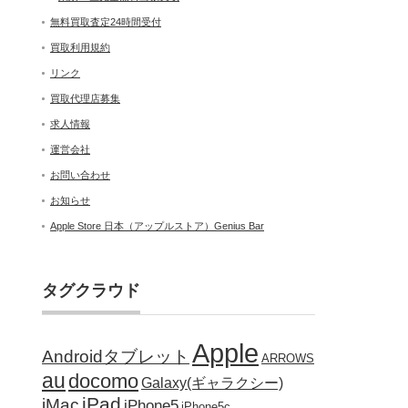
無料買取査定24時間受付
買取利用規約
リンク
買取代理店募集
求人情報
運営会社
お問い合わせ
お知らせ
Apple Store 日本（アップルストア）Genius Bar
タグクラウド
Apple
Androidタブレット
ARROWS
au
docomo
Galaxy(ギャラクシー)
iPad
iMac
iPhone5
iPhone5c