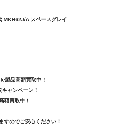
代 MKH62J/A スペースグレイ
pple製品高額買取中！
取キャンペーン！
高額買取中！
ますのでご安心ください！