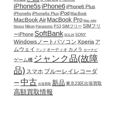
iPhone5s
iPhone6
iPhone6 Plus
iPod
iPhone6s
iPhone6s Plus
MacBook
MacBook Pro
MacBook Air
Mac mini
SIMフリ
SIMフリー
Nikon
PS3
Nexus
Panasonic
SoftBank
ーiPhone
SONY
SOL26
Windowsノートパソコン
Xperia
ア
ムウェイ
カメラ
オーディオ
カーナビ
アンプ
ジャンク品(故障
ゲーム機
品)
ブルーレイレコーダ
スマホ
中古
新品
ー
東京23区出張買取
出張買取
高額買取情報