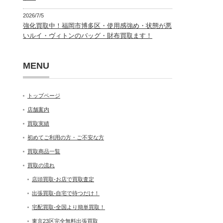
2026/7/5
強化買取中！福岡市博多区・使用感強め・状態が悪
いルイ・ヴィトンのバッグ・財布買取ます！
MENU
トップページ
店舗案内
買取実績
初めてご利用の方・ご不安な方
買取商品一覧
買取の流れ
店頭買取-お店で買取査定
出張買取-自宅で待つだけ！
宅配買取-全国より簡単買取！
東京23区完全無料出張買取