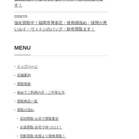
す！
2026/7/5
強化買取中！福岡市博多区・使用感強め・状態が悪
いルイ・ヴィトンのバッグ・財布買取ます！
MENU
トップページ
店舗案内
買取実績
初めてご利用の方・ご不安な方
買取商品一覧
買取の流れ
店頭買取-お店で買取査定
出張買取-自宅で待つだけ！
宅配買取-全国より簡単買取！