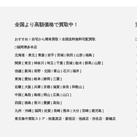
全国より高額価格で買取中！
おすすめ！自宅から簡単買取！全国送料無料宅配買取
□福岡博多本店
北海道・東北 [ 青森 | 岩手 | 宮城 | 秋田 | 山形 | 福島 ]
関東 [ 東京 | 神奈川 | 埼玉 | 千葉 | 茨城 | 栃木 | 群馬 | 山梨 ]
信越 [ 新潟 | 長野・北陸 / 富山 | 石川 | 福井 ]
東海 [ 愛知 | 岐阜 | 静岡 | 三重 ]
近畿 [ 大阪 | 兵庫 | 京都 | 滋賀 | 奈良 | 和歌山 ]
中国 [ 鳥取 | 島根 | 岡山 | 広島 | 山口 ]
四国 [ 徳島 | 香川 | 愛媛 | 高知 ]
九州・沖縄 [ 福岡 | 佐賀 | 長崎 | 熊本 | 大分 | 宮崎 | 鹿児島 ]
東京集中買取ストア：秋葉原店・新宿店・池袋店・渋谷店・新橋店