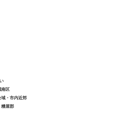
い
城南区
全域・市内近郊
・糟屋郡