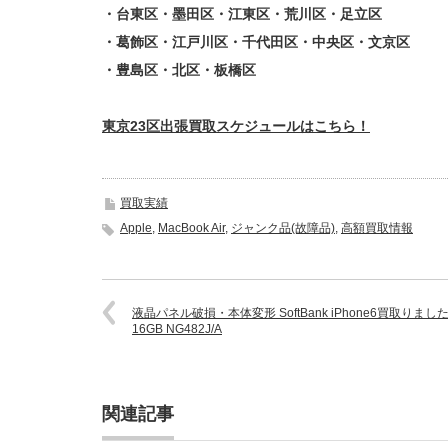
・台東区・墨田区・江東区・荒川区・足立区
・葛飾区・江戸川区・千代田区・中央区・文京区
・豊島区・北区・板橋区
東京23区出張買取スケジュールはこちら！
買取実績
Apple
,
MacBook Air
,
ジャンク品(故障品)
,
高額買取情報
液晶パネル破損・本体変形 SoftBank iPhone6買取りまし
16GB NG482J/A
関連記事