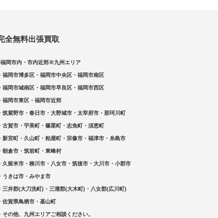
完全無料出張買取
□福岡市内・市内近郊※九州エリア
・福岡市博多区・福岡市中央区・福岡市南区
・福岡市城南区・福岡市早良区・福岡市西区
・福岡市東区・福岡市近郊
・筑紫野市・春日市・大野城市・太宰府市・那珂川町
・古賀市・宇美町・篠栗町・志免町・須恵町
・新宮町・久山町・粕屋町・宗像市・福津市・糸島市
・朝倉市・筑前町・東峰村
・久留米市・柳川市・八女市・筑後市・大川市・小郡市
・うきは市・みやま市
・三井郡(大刀洗町)・三潴郡(大木町)・八女郡(広川町)
・佐賀県鳥栖市・基山町
・その他、九州エリアご相談ください。