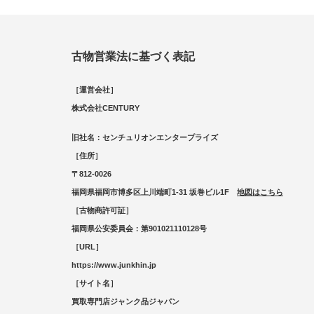
古物営業法に基づく表記
［運営会社］
株式会社CENTURY
旧社名：センチュリオンエンタープライズ
［住所］
〒812-0026
福岡県福岡市博多区上川端町1-31 坂巻ビル1F
地図はこちら
［古物商許可証］
福岡県公安委員会：第901021110128号
［URL］
https://www.junkhin.jp
［サイト名］
買取専門店ジャンク品ジャパン