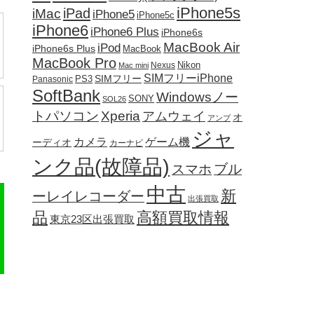
iPhone5s
iPad
iMac
iPhone5
iPhone5c
iPhone6
iPhone6 Plus
iPhone6s
MacBook Air
iPod
iPhone6s Plus
MacBook
MacBook Pro
Nikon
Nexus
Mac mini
SIMフリーiPhone
SIMフリー
PS3
Panasonic
SoftBank
Windowsノー
SONY
SOL26
トパソコン
Xperia
アムウェイ
オ
アンプ
ジャ
カメラ
ゲーム機
ーディオ
カーナビ
ンク品(故障品)
ブル
スマホ
中古
新
ーレイレコーダー
出張買取
品
高額買取情報
東京23区出張買取