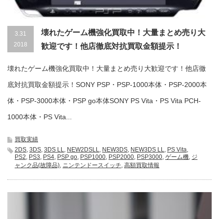
壊れたゲーム機強化買取中！大量まとめ売り大
3.31
2018
歓迎です！他店徹底対抗買取金額提示！
壊れたゲーム機強化買取中！大量まとめ売り大歓迎です！他店徹
底対抗買取金額提示！SONY PSP・PSP-1000本体・PSP-2000本
体・PSP-3000本体・PSP go本体SONY PS Vita・PS Vita PCH-
1000本体・PS Vita...
買取実績
2DS
,
3DS
,
3DS LL
,
NEW2DSLL
,
NEW3DS
,
NEW3DS LL
,
PS Vita
,
PS2
,
PS3
,
PS4
,
PSP go
,
PSP1000
,
PSP2000
,
PSP3000
,
ゲーム機
,
ジ
ャンク品(故障品)
,
ニンテンドースイッチ
,
高額買取情報