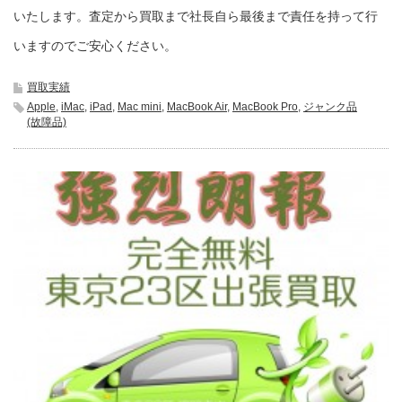
いたします。査定から買取まで社長自ら最後まで責任を持って行
いますのでご安心ください。
買取実績
Apple
,
iMac
,
iPad
,
Mac mini
,
MacBook Air
,
MacBook Pro
,
ジャンク品
(故障品)