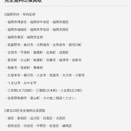
完全無料出張買取
□福岡市内・市内近郊
・福岡市博多区・福岡市中央区・福岡市南区
・福岡市城南区・福岡市早良区・福岡市西区
・福岡市東区・福岡市近郊
・筑紫野市・春日市・大野城市・太宰府市・那珂川町
・古賀市・宇美町・篠栗町・志免町・須恵町
・新宮町・久山町・粕屋町・宗像市・福津市・糸島市
・朝倉市・筑前町・東峰村
・久留米市・柳川市・八女市・筑後市・大川市・小郡市
・うきは市・みやま市
・三井郡(大刀洗町)・三潴郡(大木町)・八女郡(広川町)
・佐賀県鳥栖市・基山町・その他ご相談ください。
□東京23区完全無料出張買取
・港区・新宿区・品川区・目黒区・大田区
・世田谷区・渋谷区・中野区・杉並区・練馬区