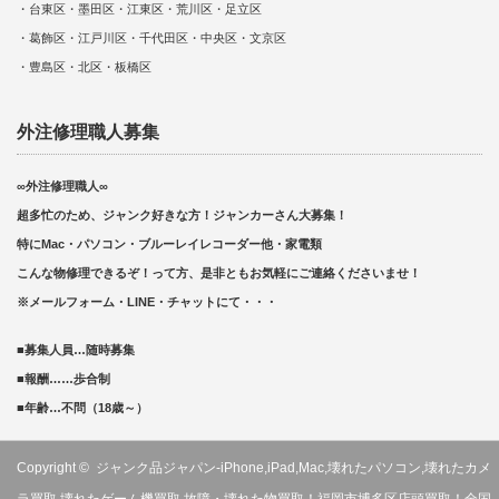
・台東区・墨田区・江東区・荒川区・足立区
・葛飾区・江戸川区・千代田区・中央区・文京区
・豊島区・北区・板橋区
外注修理職人募集
∞外注修理職人∞
超多忙のため、ジャンク好きな方！ジャンカーさん大募集！
特にMac・パソコン・ブルーレイレコーダー他・家電類
こんな物修理できるぞ！って方、是非ともお気軽にご連絡くださいませ！
※メールフォーム・LINE・チャットにて・・・
■募集人員…随時募集
■報酬……歩合制
■年齢…不問（18歳～）
Copyright ©
ジャンク品ジャパン-iPhone,iPad,Mac,壊れたパソコン,壊れたカメ