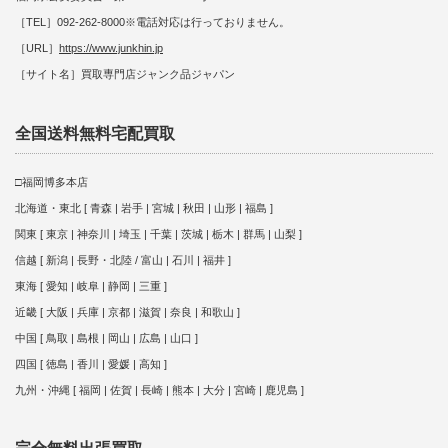
［TEL］092-262-8000※電話対応は行っておりません。
［URL］
https://www.junkhin.jp
［サイト名］買取専門店ジャンク品ジャパン
全国送料無料宅配買取
□福岡博多本店
北海道・東北 [ 青森 | 岩手 | 宮城 | 秋田 | 山形 | 福島 ]
関東 [ 東京 | 神奈川 | 埼玉 | 千葉 | 茨城 | 栃木 | 群馬 | 山梨 ]
信越 [ 新潟 | 長野・北陸 / 富山 | 石川 | 福井 ]
東海 [ 愛知 | 岐阜 | 静岡 | 三重 ]
近畿 [ 大阪 | 兵庫 | 京都 | 滋賀 | 奈良 | 和歌山 ]
中国 [ 鳥取 | 島根 | 岡山 | 広島 | 山口 ]
四国 [ 徳島 | 香川 | 愛媛 | 高知 ]
九州・沖縄 [ 福岡 | 佐賀 | 長崎 | 熊本 | 大分 | 宮崎 | 鹿児島 ]