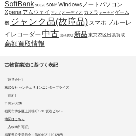
SoftBank
Windowsノートパソコン
SONY
SOL26
Xperia
アムウェイ
カメラ
ゲーム
オーディオ
カーナビ
アンプ
ジャンク品(故障品)
ブルーレ
スマホ
機
中古
新品
イレコーダー
東京23区出張買取
出張買取
高額買取情報
古物営業法に基づく表記
［運営会社］
株式会社 センチュリオンエンタープライズ
［住所］
〒812-0026
福岡市博多区上川端町1-31 坂巻ビル1F
地図はこちら
［古物商許可証］
福岡県公安委員会：第901021110128号