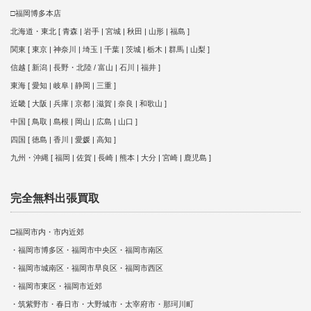
□福岡博多本店
北海道・東北 [ 青森 | 岩手 | 宮城 | 秋田 | 山形 | 福島 ]
関東 [ 東京 | 神奈川 | 埼玉 | 千葉 | 茨城 | 栃木 | 群馬 | 山梨 ]
信越 [ 新潟 | 長野・北陸 / 富山 | 石川 | 福井 ]
東海 [ 愛知 | 岐阜 | 静岡 | 三重 ]
近畿 [ 大阪 | 兵庫 | 京都 | 滋賀 | 奈良 | 和歌山 ]
中国 [ 鳥取 | 島根 | 岡山 | 広島 | 山口 ]
四国 [ 徳島 | 香川 | 愛媛 | 高知 ]
九州・沖縄 [ 福岡 | 佐賀 | 長崎 | 熊本 | 大分 | 宮崎 | 鹿児島 ]
完全無料出張買取
□福岡市内・市内近郊
・福岡市博多区・福岡市中央区・福岡市南区
・福岡市城南区・福岡市早良区・福岡市西区
・福岡市東区・福岡市近郊
・筑紫野市・春日市・大野城市・太宰府市・那珂川町