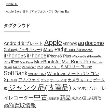
お知らせ
Apple Store 日本（アップルストア）Genius Bar
タグクラウド
Apple
au
docomo
Androidタブレット
ARROWS
iPad
iMac
iPhone5
Galaxy(ギャラクシー)
iPhone5c
iPhone5s
iPhone6
iPhone6 Plus
iPhone6s
iPhone6s
MacBook Pro
MacBook Air
iPod
Plus
MacBook
Mac mini
SIMフリーiPhone
SIMフリー
Nikon
PS3
Nexus
Panasonic
SoftBank
Windowsノートパソコン
SONY
SOL26
Xperia
アムウェイ
カメラ
ゲーム
オーディオ
カーナビ
アンプ
ジャンク品(故障品)
ブルーレ
スマホ
機
中古
新品
イレコーダー
東京23区出張買取
出張買取
高額買取情報