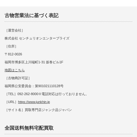
古物営業法に基づく表記
［運営会社］
株式会社 センチュリオンエンタープライズ
［住所］
〒812-0026
福岡市博多区上川端町1-31 坂巻ビル1F
地図はこちら
［古物商許可証］
福岡県公安委員会：第901021110128号
［TEL］092-262-8000※電話対応は行っておりません。
［URL］
https://www.junkhin.jp
［サイト名］買取専門店ジャンク品ジャパン
全国送料無料宅配買取