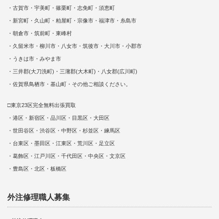
・古賀市・宇美町・篠栗町・志免町・須恵町
・新宮町・久山町・粕屋町・宗像市・福津市・糸島市
・朝倉市・筑前町・東峰村
・久留米市・柳川市・八女市・筑後市・大川市・小郡市
・うきは市・みやま市
・三井郡(大刀洗町)・三潴郡(大木町)・八女郡(広川町)
・佐賀県鳥栖市・基山町・その他ご相談ください。
□東京23区完全無料出張買取
・港区・新宿区・品川区・目黒区・大田区
・世田谷区・渋谷区・中野区・杉並区・練馬区
・台東区・墨田区・江東区・荒川区・足立区
・葛飾区・江戸川区・千代田区・中央区・文京区
・豊島区・北区・板橋区
外注修理職人募集