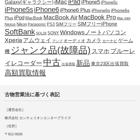
iPad
iMac
iPhone5
Galaxy(ギャラクシー)
iPhone5c
iPhone5s
iPhone6
iPhone6 Plus
iPhone6s
iPhone6s
MacBook Pro
MacBook Air
iPod
Plus
MacBook
Mac mini
SIMフリーiPhone
SIMフリー
Nikon
PS3
Nexus
Panasonic
SoftBank
Windowsノートパソコン
SONY
SOL26
Xperia
アムウェイ
カメラ
ゲーム
オーディオ
カーナビ
アンプ
ジャンク品(故障品)
ブルーレ
スマホ
機
中古
新品
イレコーダー
東京23区出張買取
出張買取
高額買取情報
古物営業法に基づく表記
［運営会社］
株式会社 センチュリオンエンタープライズ
［住所］
〒812-0026