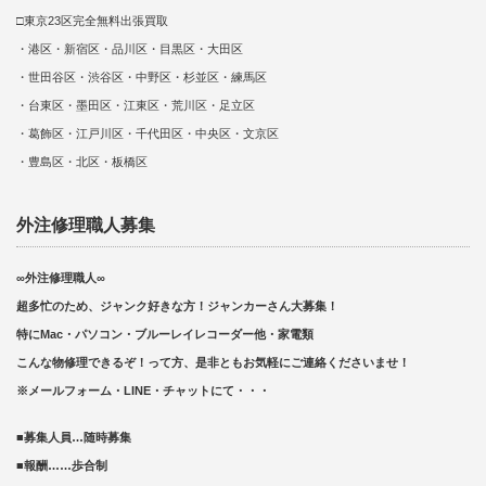
□東京23区完全無料出張買取
・港区・新宿区・品川区・目黒区・大田区
・世田谷区・渋谷区・中野区・杉並区・練馬区
・台東区・墨田区・江東区・荒川区・足立区
・葛飾区・江戸川区・千代田区・中央区・文京区
・豊島区・北区・板橋区
外注修理職人募集
∞外注修理職人∞
超多忙のため、ジャンク好きな方！ジャンカーさん大募集！
特にMac・パソコン・ブルーレイレコーダー他・家電類
こんな物修理できるぞ！って方、是非ともお気軽にご連絡くださいませ！
※メールフォーム・LINE・チャットにて・・・
■募集人員…随時募集
■報酬……歩合制