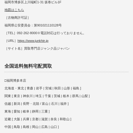
福岡市博多区上川端町1-31 坂巻ビル1F
地図はこちら
［古物商許可証］
福岡県公安委員会：第901021110128号
［TEL］092-262-8000※電話対応は行っておりません。
［URL］
https://www.junkhin.jp
［サイト名］買取専門店ジャンク品ジャパン
全国送料無料宅配買取
□福岡博多本店
北海道・東北 [ 青森 | 岩手 | 宮城 | 秋田 | 山形 | 福島 ]
関東 [ 東京 | 神奈川 | 埼玉 | 千葉 | 茨城 | 栃木 | 群馬 | 山梨 ]
信越 [ 新潟 | 長野・北陸 / 富山 | 石川 | 福井 ]
東海 [ 愛知 | 岐阜 | 静岡 | 三重 ]
近畿 [ 大阪 | 兵庫 | 京都 | 滋賀 | 奈良 | 和歌山 ]
中国 [ 鳥取 | 島根 | 岡山 | 広島 | 山口 ]