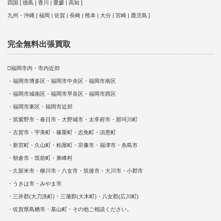
四国 [ 徳島 | 香川 | 愛媛 | 高知 ]
九州・沖縄 [ 福岡 | 佐賀 | 長崎 | 熊本 | 大分 | 宮崎 | 鹿児島 ]
完全無料出張買取
□福岡市内・市内近郊
・福岡市博多区・福岡市中央区・福岡市南区
・福岡市城南区・福岡市早良区・福岡市西区
・福岡市東区・福岡市近郊
・筑紫野市・春日市・大野城市・太宰府市・那珂川町
・古賀市・宇美町・篠栗町・志免町・須恵町
・新宮町・久山町・粕屋町・宗像市・福津市・糸島市
・朝倉市・筑前町・東峰村
・久留米市・柳川市・八女市・筑後市・大川市・小郡市
・うきは市・みやま市
・三井郡(大刀洗町)・三潴郡(大木町)・八女郡(広川町)
・佐賀県鳥栖市・基山町・その他ご相談ください。