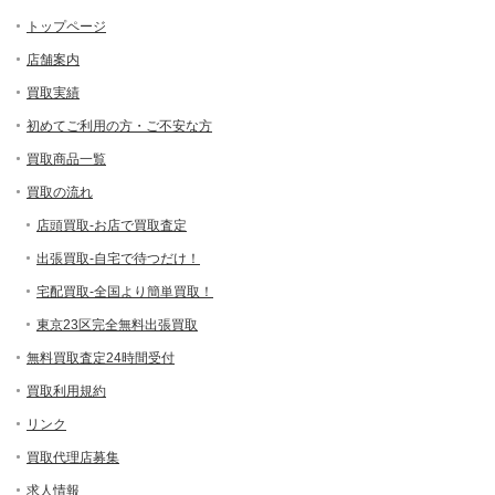
トップページ
店舗案内
買取実績
初めてご利用の方・ご不安な方
買取商品一覧
買取の流れ
店頭買取-お店で買取査定
出張買取-自宅で待つだけ！
宅配買取-全国より簡単買取！
東京23区完全無料出張買取
無料買取査定24時間受付
買取利用規約
リンク
買取代理店募集
求人情報