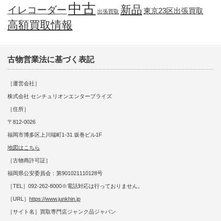
中古
新品
イレコーダー
東京23区出張買取
出張買取
高額買取情報
古物営業法に基づく表記
［運営会社］
株式会社 センチュリオンエンタープライズ
［住所］
〒812-0026
福岡市博多区上川端町1-31 坂巻ビル1F
地図はこちら
［古物商許可証］
福岡県公安委員会：第901021110128号
［TEL］092-262-8000※電話対応は行っておりません。
［URL］
https://www.junkhin.jp
［サイト名］買取専門店ジャンク品ジャパン