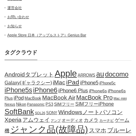
運営会社
お問い合わせ
お知らせ
Apple Store 日本（アップルストア）Genius Bar
タグクラウド
Apple
au
docomo
Androidタブレット
ARROWS
iPad
iMac
iPhone5
Galaxy(ギャラクシー)
iPhone5c
iPhone5s
iPhone6
iPhone6 Plus
iPhone6s
iPhone6s
MacBook Pro
MacBook Air
iPod
Plus
MacBook
Mac mini
SIMフリーiPhone
SIMフリー
Nikon
PS3
Nexus
Panasonic
SoftBank
Windowsノートパソコン
SONY
SOL26
Xperia
アムウェイ
カメラ
ゲーム
オーディオ
カーナビ
アンプ
ジャンク品(故障品)
ブルーレ
スマホ
機