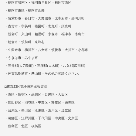
・福岡市城南区・福岡市早良区・福岡市西区
・福岡市東区・福岡市近郊
・筑紫野市・春日市・大野城市・太宰府市・那珂川町
・古賀市・宇美町・篠栗町・志免町・須恵町
・新宮町・久山町・粕屋町・宗像市・福津市・糸島市
・朝倉市・筑前町・東峰村
・久留米市・柳川市・八女市・筑後市・大川市・小郡市
・うきは市・みやま市
・三井郡(大刀洗町)・三潴郡(大木町)・八女郡(広川町)
・佐賀県鳥栖市・基山町・その他ご相談ください。
□東京23区完全無料出張買取
・港区・新宿区・品川区・目黒区・大田区
・世田谷区・渋谷区・中野区・杉並区・練馬区
・台東区・墨田区・江東区・荒川区・足立区
・葛飾区・江戸川区・千代田区・中央区・文京区
・豊島区・北区・板橋区