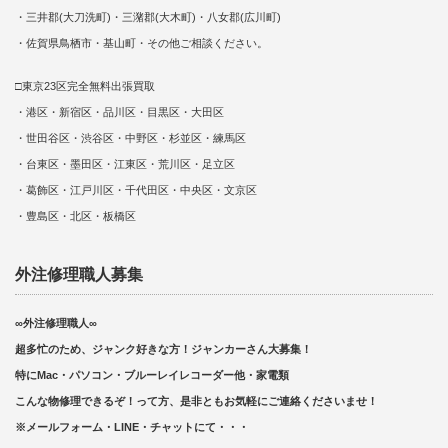
・三井郡(大刀洗町)・三潴郡(大木町)・八女郡(広川町)
・佐賀県鳥栖市・基山町・その他ご相談ください。
□東京23区完全無料出張買取
・港区・新宿区・品川区・目黒区・大田区
・世田谷区・渋谷区・中野区・杉並区・練馬区
・台東区・墨田区・江東区・荒川区・足立区
・葛飾区・江戸川区・千代田区・中央区・文京区
・豊島区・北区・板橋区
外注修理職人募集
∞外注修理職人∞
超多忙のため、ジャンク好きな方！ジャンカーさん大募集！
特にMac・パソコン・ブルーレイレコーダー他・家電類
こんな物修理できるぞ！って方、是非ともお気軽にご連絡くださいませ！
※メールフォーム・LINE・チャットにて・・・