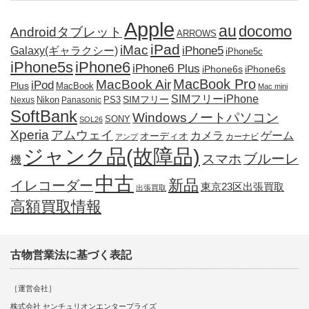
Apple
au
docomo
Androidタブレット
ARROWS
iPad
iMac
iPhone5
Galaxy(ギャラクシー)
iPhone5c
iPhone5s
iPhone6
iPhone6 Plus
iPhone6s
iPhone6s
MacBook Pro
MacBook Air
iPod
Plus
MacBook
Mac mini
SIMフリーiPhone
SIMフリー
Nikon
PS3
Nexus
Panasonic
SoftBank
Windowsノートパソコン
SONY
SOL26
Xperia
アムウェイ
カメラ
ゲーム
オーディオ
カーナビ
アンプ
ジャンク品(故障品)
ブルーレ
スマホ
機
中古
新品
イレコーダー
東京23区出張買取
出張買取
高額買取情報
古物営業法に基づく表記
［運営会社］
株式会社 センチュリオンエンタープライズ