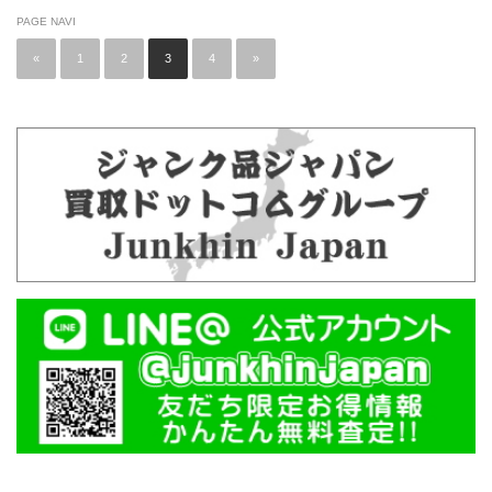
PAGE NAVI
«
1
2
3
4
»