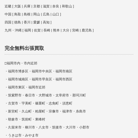
近畿 [ 大阪 | 兵庫 | 京都 | 滋賀 | 奈良 | 和歌山 ]
中国 [ 鳥取 | 島根 | 岡山 | 広島 | 山口 ]
四国 [ 徳島 | 香川 | 愛媛 | 高知 ]
九州・沖縄 [ 福岡 | 佐賀 | 長崎 | 熊本 | 大分 | 宮崎 | 鹿児島 ]
完全無料出張買取
□福岡市内・市内近郊
・福岡市博多区・福岡市中央区・福岡市南区
・福岡市城南区・福岡市早良区・福岡市西区
・福岡市東区・福岡市近郊
・筑紫野市・春日市・大野城市・太宰府市・那珂川町
・古賀市・宇美町・篠栗町・志免町・須恵町
・新宮町・久山町・粕屋町・宗像市・福津市・糸島市
・朝倉市・筑前町・東峰村
・久留米市・柳川市・八女市・筑後市・大川市・小郡市
・うきは市・みやま市