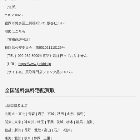
［住所］
〒812-0026
福岡市博多区上川端町1-31 坂巻ビル1F
地図はこちら
［古物商許可証］
福岡県公安委員会：第901021110128号
［TEL］092-262-8000※電話対応は行っておりません。
［URL］
https://www.junkhin.jp
［サイト名］買取専門店ジャンク品ジャパン
全国送料無料宅配買取
□福岡博多本店
北海道・東北 [ 青森 | 岩手 | 宮城 | 秋田 | 山形 | 福島 ]
関東 [ 東京 | 神奈川 | 埼玉 | 千葉 | 茨城 | 栃木 | 群馬 | 山梨 ]
信越 [ 新潟 | 長野・北陸 / 富山 | 石川 | 福井 ]
東海 [ 愛知 | 岐阜 | 静岡 | 三重 ]