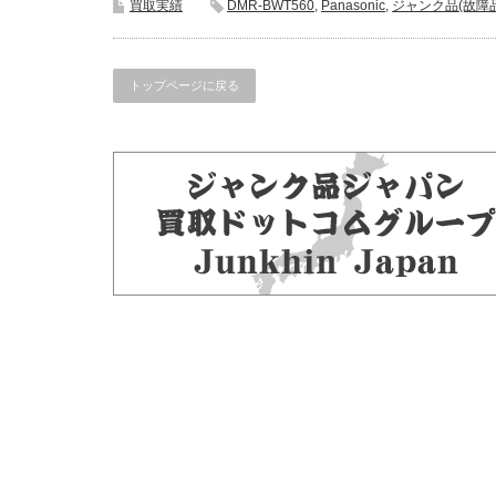
買取実績
DMR-BWT560
,
Panasonic
,
ジャンク品(故障品
トップページに戻る