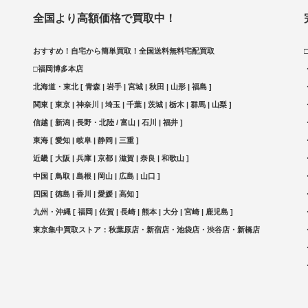
全国より高額価格で買取中！
おすすめ！自宅から簡単買取！全国送料無料宅配買取
□福岡博多本店
北海道・東北 [ 青森 | 岩手 | 宮城 | 秋田 | 山形 | 福島 ]
関東 [ 東京 | 神奈川 | 埼玉 | 千葉 | 茨城 | 栃木 | 群馬 | 山梨 ]
信越 [ 新潟 | 長野・北陸 / 富山 | 石川 | 福井 ]
東海 [ 愛知 | 岐阜 | 静岡 | 三重 ]
近畿 [ 大阪 | 兵庫 | 京都 | 滋賀 | 奈良 | 和歌山 ]
中国 [ 鳥取 | 島根 | 岡山 | 広島 | 山口 ]
四国 [ 徳島 | 香川 | 愛媛 | 高知 ]
九州・沖縄 [ 福岡 | 佐賀 | 長崎 | 熊本 | 大分 | 宮崎 | 鹿児島 ]
東京集中買取ストア：秋葉原店・新宿店・池袋店・渋谷店・新橋店