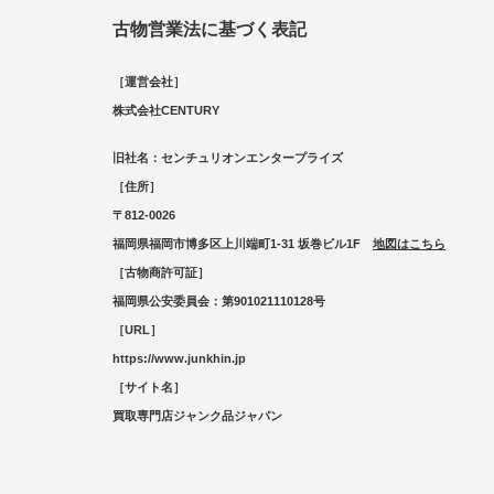
古物営業法に基づく表記
［運営会社］
株式会社CENTURY
旧社名：センチュリオンエンタープライズ
［住所］
〒812-0026
福岡県福岡市博多区上川端町1-31 坂巻ビル1F
地図はこちら
［古物商許可証］
福岡県公安委員会：第901021110128号
［URL］
https://www.junkhin.jp
［サイト名］
買取専門店ジャンク品ジャパン