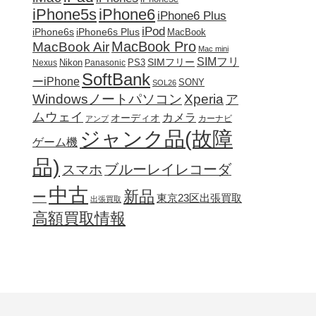
iPhone5s
iPhone6
iPhone6 Plus
iPod
iPhone6s
iPhone6s Plus
MacBook
MacBook Pro
MacBook Air
Mac mini
SIMフリ
SIMフリー
Nikon
PS3
Nexus
Panasonic
SoftBank
ーiPhone
SONY
SOL26
Windowsノートパソコン
Xperia
ア
ムウェイ
カメラ
オーディオ
カーナビ
アンプ
ジャンク品(故障
ゲーム機
品)
ブルーレイレコーダ
スマホ
中古
新品
ー
東京23区出張買取
出張買取
高額買取情報