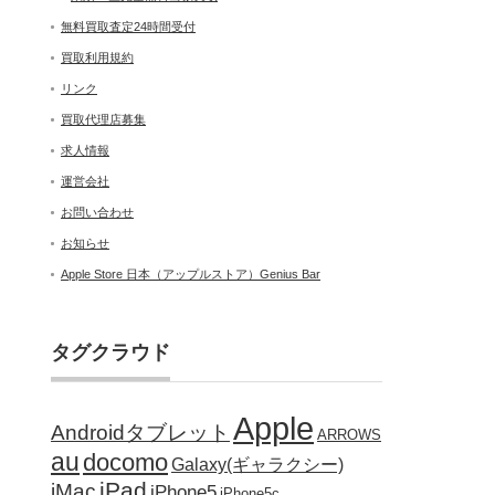
無料買取査定24時間受付
買取利用規約
リンク
買取代理店募集
求人情報
運営会社
お問い合わせ
お知らせ
Apple Store 日本（アップルストア）Genius Bar
タグクラウド
Apple
Androidタブレット
ARROWS
au
docomo
Galaxy(ギャラクシー)
iPad
iMac
iPhone5
iPhone5c