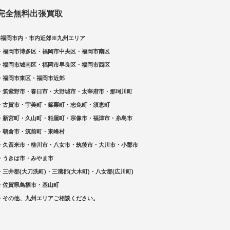
完全無料出張買取
□福岡市内・市内近郊※九州エリア
・福岡市博多区・福岡市中央区・福岡市南区
・福岡市城南区・福岡市早良区・福岡市西区
・福岡市東区・福岡市近郊
・筑紫野市・春日市・大野城市・太宰府市・那珂川町
・古賀市・宇美町・篠栗町・志免町・須恵町
・新宮町・久山町・粕屋町・宗像市・福津市・糸島市
・朝倉市・筑前町・東峰村
・久留米市・柳川市・八女市・筑後市・大川市・小郡市
・うきは市・みやま市
・三井郡(大刀洗町)・三潴郡(大木町)・八女郡(広川町)
・佐賀県鳥栖市・基山町
・その他、九州エリアご相談ください。