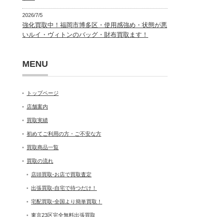
2026/7/5
強化買取中！福岡市博多区・使用感強め・状態が悪
いルイ・ヴィトンのバッグ・財布買取ます！
MENU
トップページ
店舗案内
買取実績
初めてご利用の方・ご不安な方
買取商品一覧
買取の流れ
店頭買取-お店で買取査定
出張買取-自宅で待つだけ！
宅配買取-全国より簡単買取！
東京23区完全無料出張買取