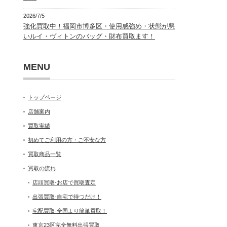
2026/7/5
強化買取中！福岡市博多区・使用感強め・状態が悪
いルイ・ヴィトンのバッグ・財布買取ます！
MENU
トップページ
店舗案内
買取実績
初めてご利用の方・ご不安な方
買取商品一覧
買取の流れ
店頭買取-お店で買取査定
出張買取-自宅で待つだけ！
宅配買取-全国より簡単買取！
東京23区完全無料出張買取