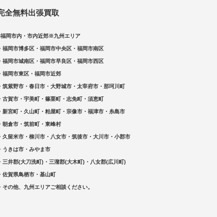
完全無料出張買取
□福岡市内・市内近郊※九州エリア
・福岡市博多区・福岡市中央区・福岡市南区
・福岡市城南区・福岡市早良区・福岡市西区
・福岡市東区・福岡市近郊
・筑紫野市・春日市・大野城市・太宰府市・那珂川町
・古賀市・宇美町・篠栗町・志免町・須恵町
・新宮町・久山町・粕屋町・宗像市・福津市・糸島市
・朝倉市・筑前町・東峰村
・久留米市・柳川市・八女市・筑後市・大川市・小郡市
・うきは市・みやま市
・三井郡(大刀洗町)・三潴郡(大木町)・八女郡(広川町)
・佐賀県鳥栖市・基山町
・その他、九州エリアご相談ください。