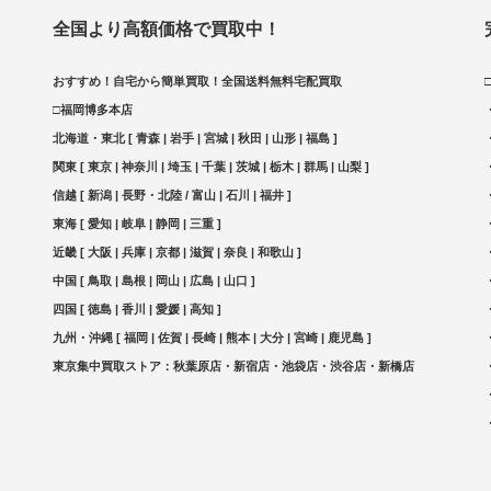
全国より高額価格で買取中！
おすすめ！自宅から簡単買取！全国送料無料宅配買取
□福岡博多本店
北海道・東北 [ 青森 | 岩手 | 宮城 | 秋田 | 山形 | 福島 ]
関東 [ 東京 | 神奈川 | 埼玉 | 千葉 | 茨城 | 栃木 | 群馬 | 山梨 ]
信越 [ 新潟 | 長野・北陸 / 富山 | 石川 | 福井 ]
東海 [ 愛知 | 岐阜 | 静岡 | 三重 ]
近畿 [ 大阪 | 兵庫 | 京都 | 滋賀 | 奈良 | 和歌山 ]
中国 [ 鳥取 | 島根 | 岡山 | 広島 | 山口 ]
四国 [ 徳島 | 香川 | 愛媛 | 高知 ]
九州・沖縄 [ 福岡 | 佐賀 | 長崎 | 熊本 | 大分 | 宮崎 | 鹿児島 ]
東京集中買取ストア：秋葉原店・新宿店・池袋店・渋谷店・新橋店