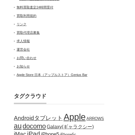
無料買取査定24時間受付
買取利用規約
リンク
買取代理店募集
求人情報
運営会社
お問い合わせ
お知らせ
Apple Store 日本（アップルストア）Genius Bar
タグクラウド
Apple
Androidタブレット
ARROWS
au
docomo
Galaxy(ギャラクシー)
iPad
iMac
iPhone5
iPhone5c