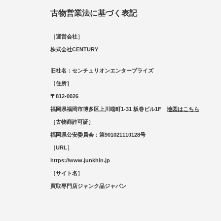
古物営業法に基づく表記
［運営会社］
株式会社CENTURY
旧社名：センチュリオンエンタープライズ
［住所］
〒812-0026
福岡県福岡市博多区上川端町1-31 坂巻ビル1F
地図はこちら
［古物商許可証］
福岡県公安委員会：第901021110128号
［URL］
https://www.junkhin.jp
［サイト名］
買取専門店ジャンク品ジャパン