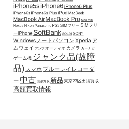
iPhone5s
iPhone6
iPhone6 Plus
iPod
iPhone6s
iPhone6s Plus
MacBook
MacBook Pro
MacBook Air
Mac mini
SIMフリ
SIMフリー
Nikon
PS3
Nexus
Panasonic
SoftBank
ーiPhone
SONY
SOL26
Windowsノートパソコン
Xperia
ア
ムウェイ
カメラ
オーディオ
カーナビ
アンプ
ジャンク品(故障
ゲーム機
品)
ブルーレイレコーダ
スマホ
中古
新品
ー
東京23区出張買取
出張買取
高額買取情報